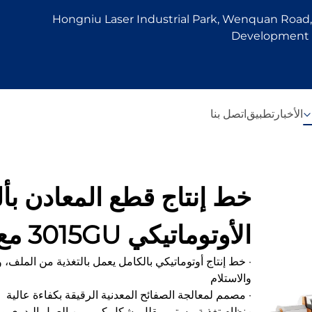
Hongniu Laser Industrial Park, Wenquan Road, 
Development Z
الأخبار
تطبيق
اتصل بنا
خط إنتاج قطع المعادن بأل
الأوتوماتيكي 3015GU مع تغذية من البكرة
· خط إنتاج أوتوماتيكي بالكامل يعمل بالتغذية من الملف، و
والاستلام
· مصمم لمعالجة الصفائح المعدنية الرقيقة بكفاءة عالية
· نظام تغذية مستمر يقلل بشكل كبير من العمل اليدوي وو