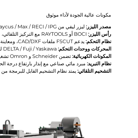
مكونات عالية الجودة لأداء موثوق
مصدر الليزر:
ليزر ليفي من Raycus / Max / RECI / IPG بخرج مستقر وعمر خدمة طويل
رأس الليزر:
BOCI أو RAYTOOLS مع التركيز التلقائي، وحماية من الاصطدام، والرصد الذكي
نظام التحكم:
يدعم FSCUT ملفات CAD/DXF، ومعاينة المحاكاة، ومعالجة ملفات متعددة، والقطع الطائر
المحركات ووحدات التحكم:
DELTA / Fuji / Yaskawa للتحكم الحركي عالي السرعة والدقة
المكونات الكهربائية:
تضمن Schneider و Omron تشغيلًا مستقرًا وآمنًا
نظام التبريد:
مبرد مائي صناعي مع إنذار بارتفاع درجة الح
التشحيم التلقائي:
يمتد نظام التشحيم القابل للبرمجة من 