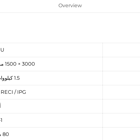
Overview
GU
3000 × 1500 مم - 6000 × 1500 مم
1.5 كيلوواط – 6 كيلوواط
 RECI / IPG
أ
1–3 مم
80 متر/دقيقة