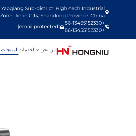
Yaoqiang Sub-district, High-tech Industrial
one, Jinan City, Shandong Province, China
+86-13455152330
[email protected]
+86-13455152330
من نحن
الخدمات
المنتجات