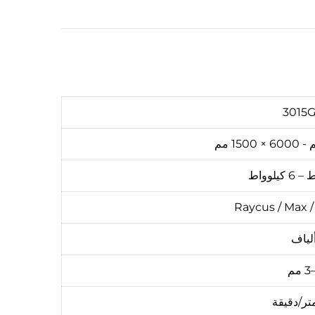
3015
Raycus / Max /
لياف