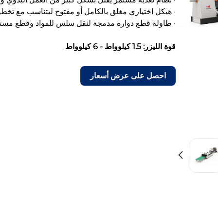
· هيكل اختياري مغلق بالكامل أو مفتوح ليتناسب مع تخط
· طاولة قطع دوارة مدمجة لنقل سلس للمواد وقطع مست
قوة الليزر: 1.5 كيلوواط - 6 كيلوواط
احصل على عرض أسعار