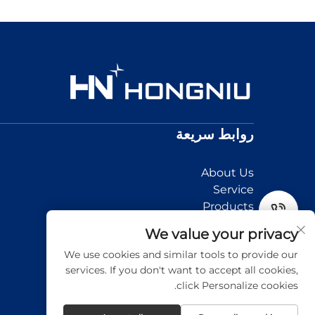
روابط سريعة
About Us
Service
Products
News
Tel
We value your privacy
Application
We use cookies and similar tools to provide our
Contact Us
Email
services. If you don't want to accept all cookies,
click Personalize cookies.
استفسار