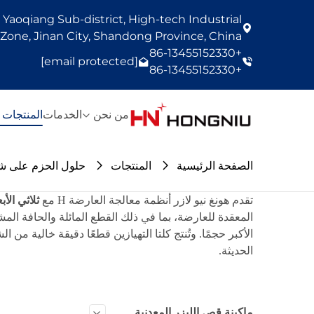
Yaoqiang Sub-district, High-tech Industrial
one, Jinan City, Shandong Province, China
+86-13455152330
[email protected]
+86-13455152330
من نحن
الخدمات
المنتجات
الصفحة الرئيسية
المنتجات
حلول الحزم على ش
تقدم هونغ نيو لازر أنظمة معالجة العارضة H مع
ثلاثي الأ
المعقدة للعارضة، بما في ذلك القطع المائلة والحافة الم
الأكبر حجمًا. وتُنتج كلتا التهيازين قطعًا دقيقة خالية 
الحديثة.
ماكينة قص الليزر المعدنية