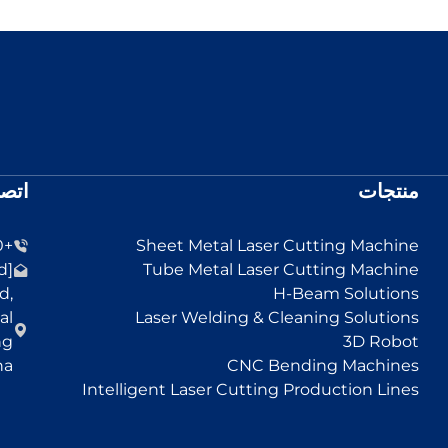
منتجات
اتصل
+86-13455152330
Sheet Metal Laser Cutting Machine
[email protected]
Tube Metal Laser Cutting Machine
d,
H-Beam Solutions
al
Laser Welding & Cleaning Solutions
ng
3D Robot
na
CNC Bending Machines
Intelligent Laser Cutting Production Lines