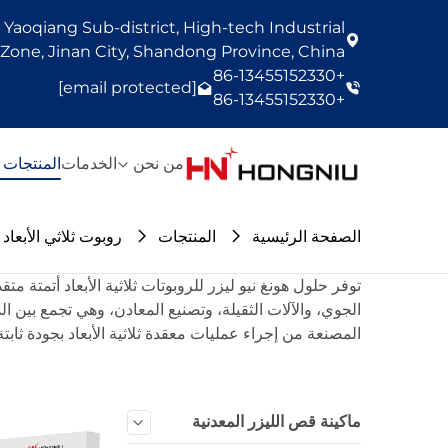
Yaoqiang Sub-district, High-tech Industrial
one, Jinan City, Shandong Province, China
+86-13455152330
[email protected]
+86-13455152330
من نحن
الخدمات
المنتجات
الصفحة الرئيسية
المنتجات
روبوت ثلاثي الأبعاد
توفر حلول هونغ نيو ليزر للروبوتات ثلاثية الأبعاد أتمتة
الجوي، والآلات الثقيلة، وتصنيع المعادن، وهي تجمع بين ال
المصنعة من إجراء عمليات معقدة ثلاثية الأبعاد بجودة ثابتة 
ماكينة قص الليزر المعدنية