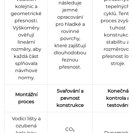
následuje
kolejnic a
tepelných
jemné
geometrické
cyklů. Tento
opracování
přesnosti.
proces zvyšuj
pro hladké a
Výškoměry
tuhost
rovinné
ověřují
konstrukce,
povrchy,
lineární
stabilitu a
které zajišťují
rozměry, aby
rozměrovou
dlouhodobou
každá část
přesnost lož
řeznou
splňovala
stroje.
přesnost.
návrhové
normy.
Svařování a
Konečná
Montážní
pevnost
kontrola a
proces
konstrukce
testování
Vodící lišty a
ozubená
CO₂
kola jsou
Dynamické