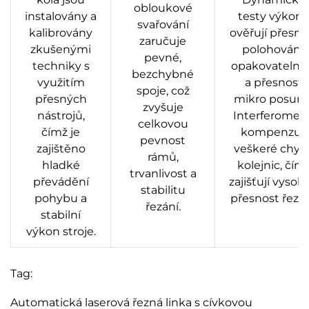
obloukové
instalovány a
testy výkon
svařování
kalibrovány
ověřují přesno
zaručuje
zkušenými
polohování,
pevné,
techniky s
opakovatelno
bezchybné
využitím
a přesnost
spoje, což
přesných
mikro posunů
zvyšuje
nástrojů,
Interferometr
celkovou
čímž je
kompenzují
pevnost
zajištěno
veškeré chyb
rámů,
hladké
kolejnic, čím
trvanlivost a
převádění
zajišťují vysok
stabilitu
pohybu a
přesnost řezán
řezání.
stabilní
výkon stroje.
Tag:
Automatická laserová řezná linka s cívkovou