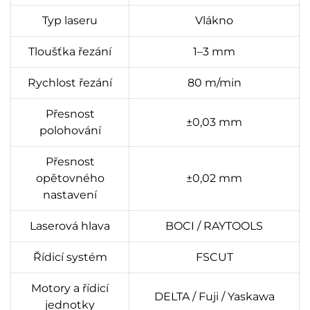
Typ laseru
Vlákno
Tloušťka řezání
1–3 mm
Rychlost řezání
80 m/min
Přesnost
±0,03 mm
polohování
Přesnost
opětovného
±0,02 mm
nastavení
Laserová hlava
BOCI / RAYTOOLS
Řídicí systém
FSCUT
Motory a řídicí
DELTA / Fuji / Yaskawa
jednotky