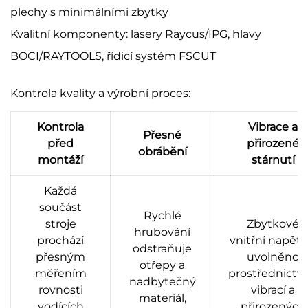
plechy s minimálními zbytky
Kvalitní komponenty: lasery Raycus/IPG, hlavy
BOCI/RAYTOOLS, řídicí systém FSCUT
Kontrola kvality a výrobní proces:
Kontrola
Vibrace a
Přesné
před
přirozené
obrábění
montáží
stárnutí
Každá
součást
Rychlé
stroje
Zbytkové
hrubování
prochází
vnitřní napětí 
odstraňuje
přesným
uvolněno
otřepy a
měřením
prostřednictv
nadbytečný
rovnosti
vibrací a
materiál,
vodících
přirozených