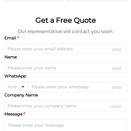
Get a Free Quote
Our representative will contact you soon.
Email
0/100
Name
0/100
WhatsApp
Kód
0/100
Company Name
0/200
Message