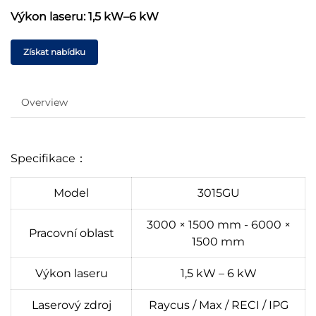
Výkon laseru: 1,5 kW–6 kW
Získat nabídku
Overview
Specifikace：
Model
3015GU
3000 × 1500 mm - 6000 ×
Pracovní oblast
1500 mm
Výkon laseru
1,5 kW – 6 kW
Laserový zdroj
Raycus / Max / RECI / IPG