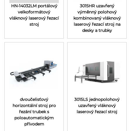
HN-14032LM portálový
3015HR uzavřený
velkoformátový
výměnný polohový
vláknový laserový řezací
kombinovaný vláknový
stroj
laserový řezací stroj na
desky a trubky
dvoučelisťový
3015LS jednopolohový
horizontální stroj pro
uzavřený vláknový
řezání trubek s
laserový řezací stroj
poloautomatickým
přívodem