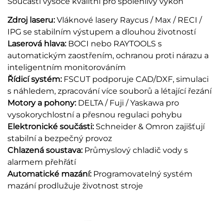
Součásti vysoce kvalitní pro spolehlivý výkon
Zdroj laseru:
Vláknové lasery Raycus / Max / RECI /
IPG se stabilním výstupem a dlouhou životností
Laserová hlava:
BOCI nebo RAYTOOLS s
automatickým zaostřením, ochranou proti nárazu a
inteligentním monitorováním
Řídicí systém:
FSCUT podporuje CAD/DXF, simulaci
s náhledem, zpracování více souborů a létající řezání
Motory a pohony:
DELTA / Fuji / Yaskawa pro
vysokorychlostní a přesnou regulaci pohybu
Elektronické součásti:
Schneider & Omron zajišťují
stabilní a bezpečný provoz
Chlazená soustava:
Průmyslový chladič vody s
alarmem přehřátí
Automatické mazání:
Programovatelný systém
mazání prodlužuje životnost stroje