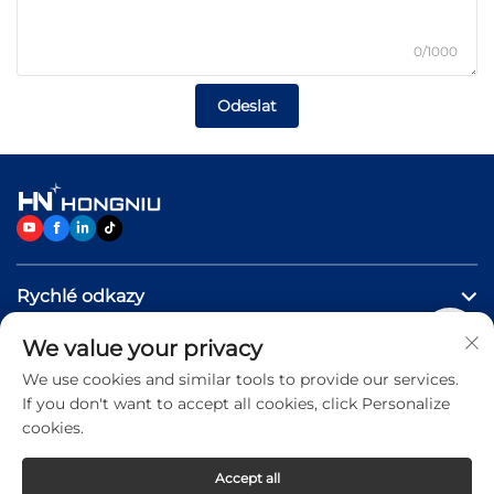
0/1000
Odeslat
Rychlé odkazy
We value your privacy
Produkty
We use cookies and similar tools to provide our services.
If you don't want to accept all cookies, click Personalize
Kontaktujte nás
cookies.
Accept all