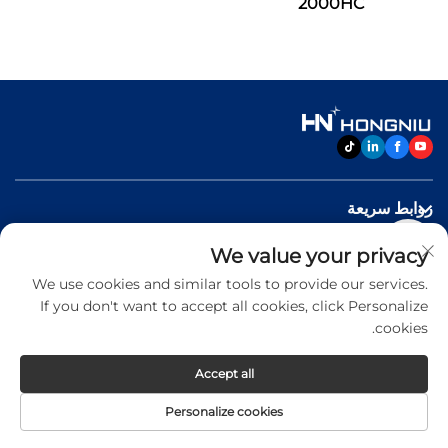
2000HC
روابط سريعة
We value your privacy
منتجات
We use cookies and similar tools to provide our services.
If you don't want to accept all cookies, click Personalize
اتصل بنا
cookies.
Accept all
Copyright © 2026 Jinan Hongniu Machinery Equipment
Personalize cookies
Co.,Ltd. All rights reserved -
Privacy Policy