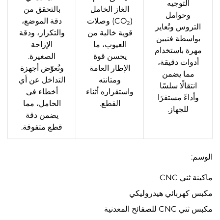
التوجيه
الغاز الخامل
بالتحقق من
وحوامل
(CO₂) وصلات
دقة الموضع،
التروس وتُعاير
قوية خالية من
والتكرار، ودقة
بواسطة فنيين
العيوب، ما
الإزاحة
مهرة باستخدام
يحسن قوة
الصغيرة.
أدوات دقيقة،
الإطار العامة
وتُعوّض أجهزة
مما يضمن
ومتانته
التداخل عن أي
انتقالًا سلسًا
واستقراره أثناء
أخطاء في
وأداءً مستقرًا
القطع.
الحامل، مما
للجهاز.
يضمن دقة
قطع متفوقة.
الوسم:
ماكينة ثني CNC
مكبس كهربائي هيدروليكي
مكبس ثني CNC للصفائح المعدنية