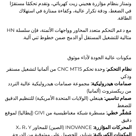
وتمتاز بنظام مؤازرة هجيني زيت كهربائي، وتقدم تحكمًا مستقرًا
في الضغط، ودقة تكرار عالية، وكفاءة ممتازة في استهلاك
الطاقة.
مع دعم التحكم متعدد المحاور وواجهات الأتمتة، فإن سلسلة HN
مثالية للتشغيل المستقل أو الدمج ضمن خطوط ثني آلية.
مكونات عالية الجودة لأداء موثوق
نظام التحكم:
وحدة تحكم CNC MT15 من ألمانيا لتشغيل مستقر
وذكي
صمامات هيدروليكية:
مجموعة صمامات هيدروليكية عالية التردد
من ريكستروث (ألمانيا)
صمام تناسبي:
هينغلي (الولايات المتحدة الأمريكية) للتنظيم الدقيق
للضغط
مُشفِّر خطي:
مسطرة شبكة مغناطيسية من GIVI (إيطاليا) لموقع
دقيق
المحركات المؤازرة:
INOVANCE (الصين) للمحاور X، R، Y
المكونات الكهربائية:
شنايدر للحصول على موثوقية من الدرجة