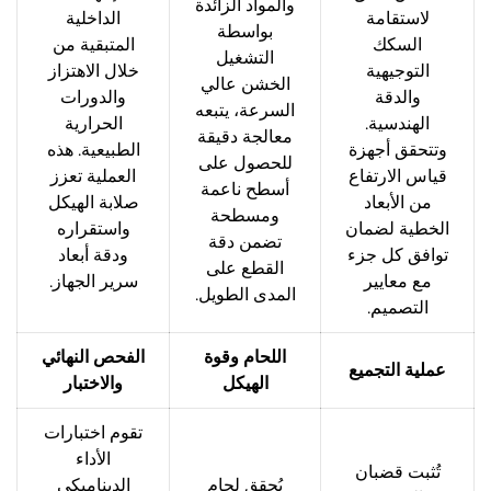
والمواد الزائدة
لاستقامة
الداخلية
بواسطة
السكك
المتبقية من
التشغيل
التوجيهية
خلال الاهتزاز
الخشن عالي
والدقة
والدورات
السرعة، يتبعه
الهندسية.
الحرارية
معالجة دقيقة
وتتحقق أجهزة
الطبيعية. هذه
للحصول على
قياس الارتفاع
العملية تعزز
أسطح ناعمة
من الأبعاد
صلابة الهيكل
ومسطحة
الخطية لضمان
واستقراره
تضمن دقة
توافق كل جزء
ودقة أبعاد
القطع على
مع معايير
سرير الجهاز.
المدى الطويل.
التصميم.
اللحام وقوة
الفحص النهائي
عملية التجميع
الهيكل
والاختبار
تقوم اختبارات
الأداء
تُثبت قضبان
يُحقق لحام
الديناميكي