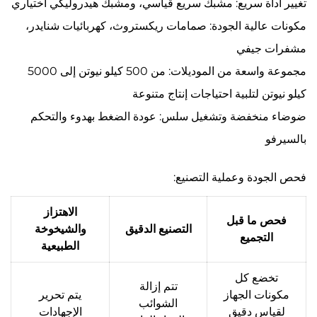
تغيير أداة سريع: مشبك سريع قياسي، ومشبك هيدروليكي اختياري
مكونات عالية الجودة: صمامات ريكستروث، كهربائيات شنايدر،
مشفرات جيفي
مجموعة واسعة من الموديلات: من 500 كيلو نيوتن إلى 5000
كيلو نيوتن لتلبية احتياجات إنتاج متنوعة
ضوضاء منخفضة وتشغيل سلس: عودة الضغط بهدوء والتحكم
بالسيرفو
فحص الجودة وعملية التصنيع:
الاهتزاز
فحص ما قبل
التصنيع الدقيق
والشيخوخة
التجميع
الطبيعية
تخضع كل
تتم إزالة
مكونات الجهاز
يتم تحرير
الشوائب
لقياس دقيق
الإجهادات