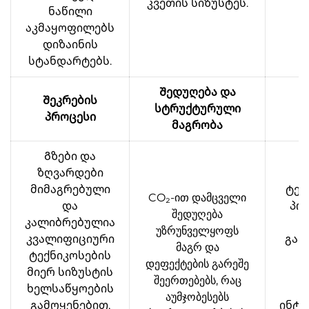
კვეთის სიზუსტეს.
ს
ნაწილი
აკმაყოფილებს
დიზაინის
სტანდარტებს.
Შედუღება და
Შეკრების
სტრუქტურული
შ
პროცესი
მაგრობა
Გზები და
ზღვარდები
მიმაგრებული
ტეს
CO₂-ით დამცველი
და
პო
შედუღება
კალიბრებულია
უზრუნველყოფს
კვალიფიციური
გან
მაგრ და
ტექნიკოსების
დეფექტების გარეშე
მიერ სიზუსტის
წ
შეერთებებს, რაც
ხელსაწყოების
აუმჯობესებს
გამოყენებით,
ინტ