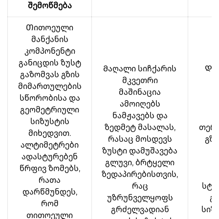
შემოწმება
Თითოეული
მანქანის
კომპონენტი
განიცდის ზუსტ
Მაღალი სიჩქარის
Და
გაზომვას გზის
მკვეთრი
დ
მიმართულების
მაშინაცია
სწორობისა და
ამოიღებს
ვ
გეომეტრიული
ნამჟავებს და
სიზუსტის
ზედმეტ მასალას,
თერ
მიხედვით.
რასაც მოსდევს
გზი
ალტიმეტრები
ზუსტი დამუშავება
ადასტურებენ
გლუვი, ბრტყელი
ს
წრფივ ზომებს,
ზედაპირებისთვის,
რათა
რაც
სტა
დარწმუნდეს,
უზრუნველყოფს
გ
რომ
გრძელვადიან
სიზ
თითოეული