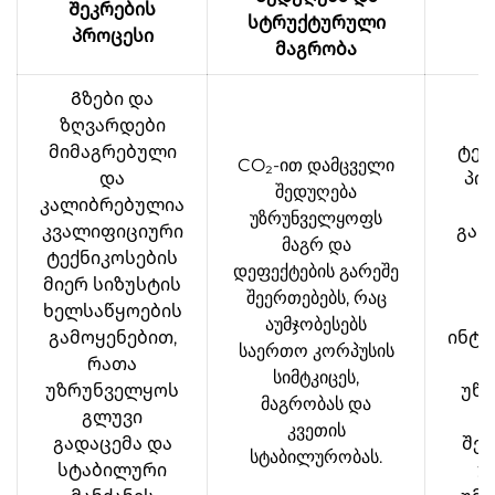
Შეკრების
სტრუქტურული
შ
პროცესი
მაგრობა
Გზები და
ზღვარდები
მიმაგრებული
ტეს
CO₂-ით დამცველი
და
პო
შედუღება
კალიბრებულია
უზრუნველყოფს
კვალიფიციური
გან
მაგრ და
ტექნიკოსების
დეფექტების გარეშე
მიერ სიზუსტის
წ
შეერთებებს, რაც
ხელსაწყოების
აუმჯობესებს
გამოყენებით,
ინტ
საერთო კორპუსის
რათა
კ
სიმტკიცეს,
უზრუნველყოს
უწე
მაგრობას და
გლუვი
კვეთის
გადაცემა და
შეც
სტაბილურობას.
სტაბილური
უ