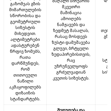
Მაღალი სიჩქარის
Და
გაზომვას გზის
მკვეთრი
დ
მიმართულების
მაშინაცია
სწორობისა და
ამოიღებს
ვ
გეომეტრიული
ნამჟავებს და
სიზუსტის
ზედმეტ მასალას,
თერ
მიხედვით.
რასაც მოსდევს
გზი
ალტიმეტრები
ზუსტი დამუშავება
ადასტურებენ
გლუვი, ბრტყელი
ს
წრფივ ზომებს,
ზედაპირებისთვის,
რათა
რაც
სტა
დარწმუნდეს,
უზრუნველყოფს
გ
რომ
გრძელვადიან
სიზ
თითოეული
კვეთის სიზუსტეს.
ს
ნაწილი
აკმაყოფილებს
დიზაინის
სტანდარტებს.
Შედუღება და