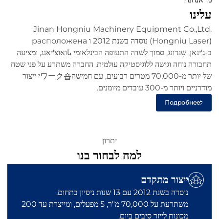
עלינו
Jinan Hongniu Machinery Equipment Co.,Ltd.
(Hongniu Laser) נוסדה בשנת 2012 ו расположена
ב-ג'ינאן, שָנדונג, סמוך לשדה התעופה הבינלאומי ياואוצ'יאנג, ומציעה
תחבורה נוחה וגישה ללוגיסטיקה עולמית. החברה משתרע על פני שטח
של יותר מ-70,000 מטרים רבועים, עם חמישהワーク숍י ייצור
מודרניים ויותר מ-300 עובדים מיומנים.
לПодробнее
יתרון
למה לבחור בנו
ייצור מתקדם
נוסדה בשנת 2012 עם 13 שנות ניסיון בתחום.
משתרעת על 70,000 מ"ר, 5 מפעלים, ומייצרת עד 200
מכונות לייזר סיבים ביום.