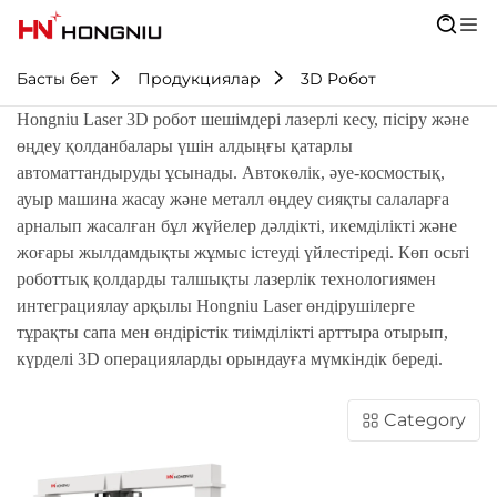
Басты бет
Продукциялар
3D Робот
Hongniu Laser 3D робот шешімдері лазерлі кесу, пісіру және
өңдеу қолданбалары үшін алдыңғы қатарлы
автоматтандыруды ұсынады. Автокөлік, әуе-космостық,
ауыр машина жасау және металл өңдеу сияқты салаларға
арналып жасалған бұл жүйелер дәлдікті, икемділікті және
жоғары жылдамдықты жұмыс істеуді үйлестіреді. Көп осьті
роботтық қолдарды талшықты лазерлік технологиямен
интеграциялау арқылы Hongniu Laser өндірушілерге
тұрақты сапа мен өндірістік тиімділікті арттыра отырып,
күрделі 3D операцияларды орындауға мүмкіндік береді.
Category