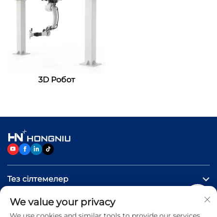
3D Робот
Тез сілтемелер
We value your privacy
Өнімдер
We use cookies and similar tools to provide our services.