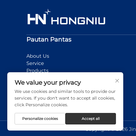
Pautan Pantas
About Us
Service
Products
News
We value your privacy
Application
We use cookies and similar tools to provide our
Contact Us
services. If you don't want to accept all cookies,
click Personalize cookies.
Personalize cookies
Accept all
Copyright © 2026 Jin