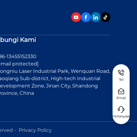
bungi Kami
86-13455152330
email protected]
ongniu Laser Industrial Park, Wenquan Road,
aoqiang Sub-district, High-tech Industrial
Tel
evelopment Zone, Jinan City, Shandong
rovince, China
Email
Pertanyaan
erved -
Privacy Policy