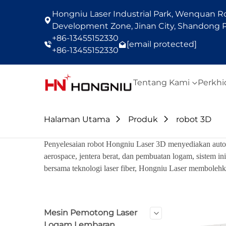
Hongniu Laser Industrial Park, Wenquan Roa
Development Zone, Jinan City, Shandong P
+86-13455152330
[email protected]
+86-13455152330
Tentang Kami
Perkh
Halaman Utama
Produk
robot 3D
Penyelesaian robot Hongniu Laser 3D menyediakan automa
aerospace, jentera berat, dan pembuatan logam, sistem in
bersama teknologi laser fiber, Hongniu Laser memboleh
Mesin Pemotong Laser
Logam Lembaran