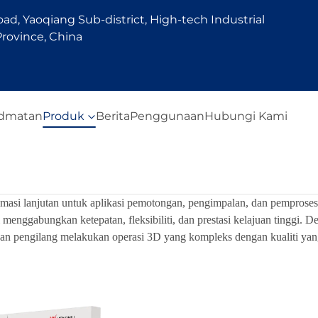
d, Yaoqiang Sub-district, High-tech Industrial
rovince, China
idmatan
Produk
Berita
Penggunaan
Hubungi Kami
si lanjutan untuk aplikasi pemotongan, pengimpalan, dan pemprosesan l
i menggabungkan ketepatan, fleksibiliti, dan prestasi kelajuan tinggi. 
kan pengilang melakukan operasi 3D yang kompleks dengan kualiti ya