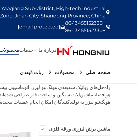
Yaoqiang Sub-district, High-tech Industrial
one, Jinan City, Shandong Province, China
+86-13455152330
[email protected]
+86-13455152330
دربارهٔ ما
خدمات
محصولات
صفحه اصلی
محصولات
ربات 3بعدی
راه‌حل‌های رباتیک سه‌بعدی هونگ‌نیو لیزر، اتوماسیون پ
هوافضا، ماشین‌آلات سنگین و ساخت فلز طراحی شده‌اند، دق
هونگ‌نیو لیزر به تولیدکنندگان امکان انجام عملیات پیچیده
ماشین برش لیزری ورقه فلزی