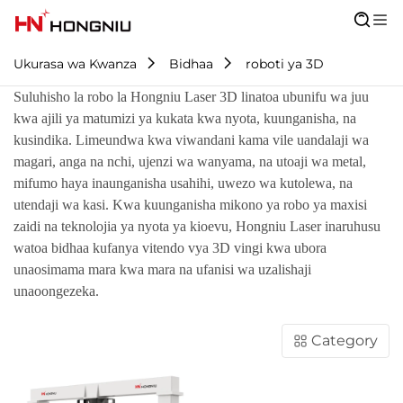
Ukurasa wa Kwanza
Bidhaa
roboti ya 3D
Suluhisho la robo la Hongniu Laser 3D linatoa ubunifu wa juu
kwa ajili ya matumizi ya kukata kwa nyota, kuunganisha, na
kusindika. Limeundwa kwa viwandani kama vile uandalaji wa
magari, anga na nchi, ujenzi wa wanyama, na utoaji wa metal,
mifumo haya inaunganisha usahihi, uwezo wa kutolewa, na
utendaji wa kasi. Kwa kuunganisha mikono ya robo ya maxisi
zaidi na teknolojia ya nyota ya kioevu, Hongniu Laser inaruhusu
watoa bidhaa kufanya vitendo vya 3D vingi kwa ubora
unaosimama mara kwa mara na ufanisi wa uzalishaji
unaoongezeka.
Category