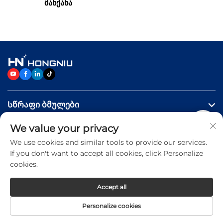
მანქანა
Სწრაფი ბმულები
We value your privacy
Პროდუქტები
We use cookies and similar tools to provide our services.
If you don't want to accept all cookies, click Personalize
Დაგვიკავშირდით
cookies.
Accept all
Copyright © 2026 Jinan Hongniu Machinery Equipment
Personalize cookies
Co.,Ltd. All rights reserved -
Privacy Policy