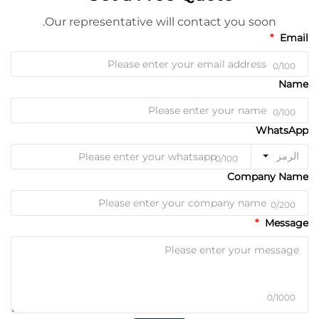
Our representative will contact you soon.
Email
0/100
Name
0/100
WhatsApp
الرمز
0/100
Company Name
0/200
Message
0/1000