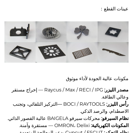
عينات القطع：
مكونات عالية الجودة لأداء موثوق
مصدر الليزر:
Raycus / Max / RECI / IPG — إخراج مستقر
وعالي الطاقة.
رأس الليزر:
BOCI / RAYTOOLS
التركيز التلقائي، وتجنب
—
الاصطدام، والرصد الذكي.
نظام السيرفو:
محركات سيرفو BAIGELA عالية القصور الذاتي.
المكونات الكهربائية:
OMRON، Delixi — مستقرة وآمنة.
نظام التحكم:
Cypcut / FSCUT يدعم المعالجة المتعددة