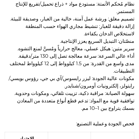
نظام مُحكم الأتمتة: مستودع مواد + ذراع تحميل/تفريغ للإنتاج
المستمر.
تصميم مغلق: ورشة عمل آمنة، خالية من الغبار، وصديقة للبيئة.
إزالة دقيقة للغبار: تنشيط مجاري الهواء حسب المنطقة
لاستخلاص الدخان بكفاءة.
منصّتان: التبديل السريع يعزز الإنتاجية.
سرير متين: هيكل عسلي، معالج حرارياً ومُسنَّ لمنع التشوه.
أداء عالي السرعة: سرعة معالجة تصل إلى 130 متر/دقيقة.
مدى واسع من القدرة: من 1.5 كيلوواط إلى 12 كيلوواط لمختلف
التطبيقات.
مكونات عالية الجودة: ليزر رايسوس/آي بي جي، رؤوس بويسي/
رايتولز، إلكترونيات أومرون/شنايدر.
سهولة الصيانة: مراقبة ذكية، تزييت تلقائي، ومكونات وحدوية.
توافقية قوية مع المواد: تدعم قطع أنواع متعددة من المعادن
بسمك يتراوح بين 1–10 مم.
فحص الجودة وعملية التصنيع:
الاهتزاز