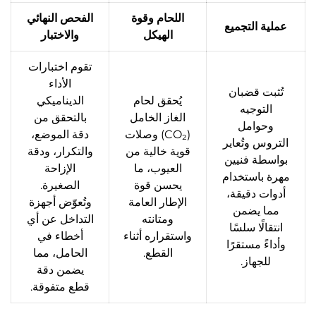
اللحام وقوة
الفحص النهائي
عملية التجميع
الهيكل
والاختبار
تقوم اختبارات
الأداء
تُثبت قضبان
يُحقق لحام
الديناميكي
التوجيه
الغاز الخامل
بالتحقق من
وحوامل
(CO₂) وصلات
دقة الموضع،
التروس وتُعاير
قوية خالية من
والتكرار، ودقة
بواسطة فنيين
العيوب، ما
الإزاحة
مهرة باستخدام
يحسن قوة
الصغيرة.
أدوات دقيقة،
الإطار العامة
وتُعوّض أجهزة
مما يضمن
ومتانته
التداخل عن أي
انتقالًا سلسًا
واستقراره أثناء
أخطاء في
وأداءً مستقرًا
القطع.
الحامل، مما
للجهاز.
يضمن دقة
قطع متفوقة.