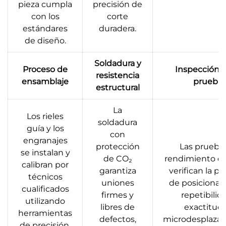
pieza cumpla
precisión de
con los
corte
estándares
duradera.
de diseño.
Soldadura y
Proceso de
Inspección fi
resistencia
ensamblaje
prueba
estructural
La
Los rieles
soldadura
guía y los
con
engranajes
protección
Las prueba
se instalan y
de CO₂
rendimiento d
calibran por
garantiza
verifican la pr
técnicos
uniones
de posicionam
cualificados
firmes y
repetibilid
utilizando
libres de
exactitud
herramientas
defectos,
microdesplazam
de precisión,