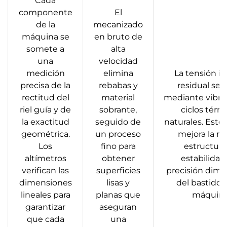
Cada
componente
El
de la
mecanizado
máquina se
en bruto de
somete a
alta
una
velocidad
medición
elimina
La tensión i
precisa de la
rebabas y
residual se l
rectitud del
material
mediante vibra
riel guía y de
sobrante,
ciclos térm
la exactitud
seguido de
naturales. Este
geométrica.
un proceso
mejora la ri
Los
fino para
estructural
altímetros
obtener
estabilidad 
verifican las
superficies
precisión dime
dimensiones
lisas y
del bastidor 
lineales para
planas que
máquina
garantizar
aseguran
que cada
una