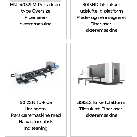
HN-14032LM Portalkran-
3015HR Tilstukket
type Oversize
udskiftelig platform
Fiberlaser-
Plade- og rørintegreret
skæremaskine
Fiberlaser-
skæremaskine
6012SN To-kløe
3015LS Enkeltplatform
Horisontal
Tilstukket Fiberlaser-
Rørskæremaskine med
skæremaskine
Halvautomatisk
Indlæsning