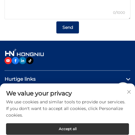
0/1000
Send
Hurtige links
We value your privacy
Produkter
We use cookies and similar tools to provide our services.
If you don't want to accept all cookies, click Personalize
Kontakt os
cookies.
Accept all