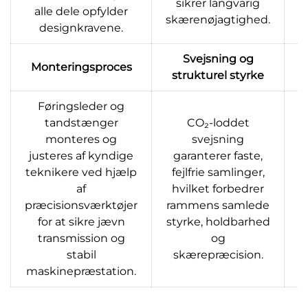
sikrer langvarig
alle dele opfylder
skærenøjagtighed.
designkravene.
Svejsning og
Monteringsproces
strukturel styrke
Føringsleder og
tandstænger
CO₂-loddet
monteres og
svejsning
justeres af kyndige
garanterer faste,
g
teknikere ved hjælp
fejlfrie samlinger,
m
af
hvilket forbedrer
præcisionsværktøjer
rammens samlede
k
for at sikre jævn
styrke, holdbarhed
transmission og
og
stabil
skærepræcision.
maskinepræstation.