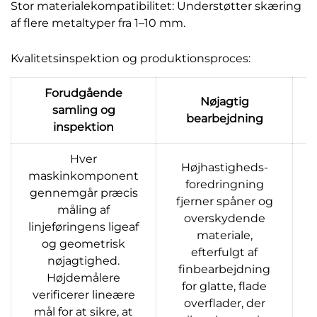
Stor materialekompatibilitet: Understøtter skæring
af flere metaltyper fra 1–10 mm.
Kvalitetsinspektion og produktionsproces:
Forudgående
Nøjagtig
samling og
bearbejdning
inspektion
Hver
Højhastigheds-
maskinkomponent
foredringning
gennemgår præcis
fjerner spåner og
måling af
overskydende
linjeføringens ligeaf
materiale,
og geometrisk
efterfulgt af
nøjagtighed.
f
finbearbejdning
Højdemålere
for glatte, flade
verificerer lineære
overflader, der
mål for at sikre, at