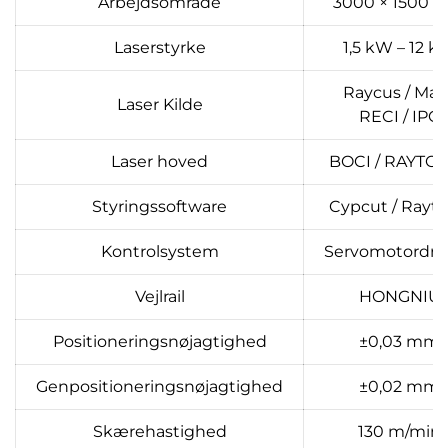
Arbejdsområde
3000 × 1500 
Laserstyrke
1,5 kW – 12 k
Raycus / Max 
Laser Kilde
RECI / IPG
Laser hoved
BOCI / RAYTO
Styringssoftware
Cypcut / Rayto
Kontrolsystem
Servomotordri
Vejlrail
HONGNIU
Positioneringsnøjagtighed
±0,03 mm
Genpositioneringsnøjagtighed
±0,02 mm
Skærehastighed
130 m/min