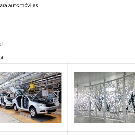
para automóviles
al
al