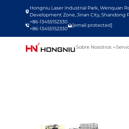
Hongniu Laser Industrial Park, Wenquan Roa
Development Zone, Jinan City, Shandong P
+86-13455152330
[email protected]
+86-13455152330
Sobre Nosotros
Servi