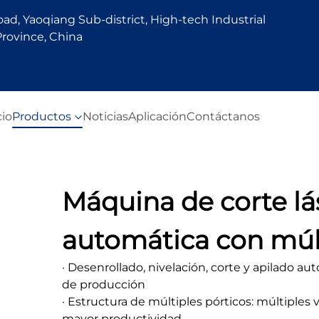
d, Yaoqiang Sub-district, High-tech Industrial
rovince, China
cio
Productos
Noticias
Aplicación
Contáctanos
Máquina de corte lás
automática con múlt
· Desenrollado, nivelación, corte y apilado a
de producción
· Estructura de múltiples pórticos: múltiple
mayor productividad