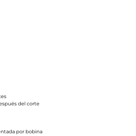
ces
espués del corte
entada por bobina