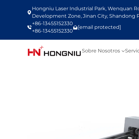
Hongniu Laser Industrial Park, Wenquan Roa
Development Zone, Jinan City, Shandong P
+86-13455152330
[email protected]
+86-13455152330
Sobre Nosotros
Servi