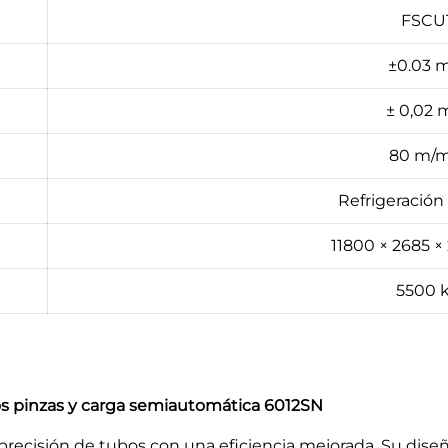
FSCU
±0.03
± 0,02
80 m/m
Refrigeración
11800 × 2685 
5500 
os pinzas y carga semiautomática 6012SN
 precisión de tubos con una eficiencia mejorada. Su dise