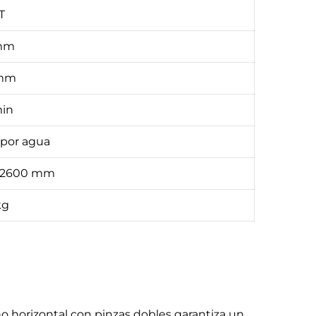
T
 mm
 mm
in
 por agua
× 2600 mm
kg
ño horizontal con pinzas dobles garantiza un