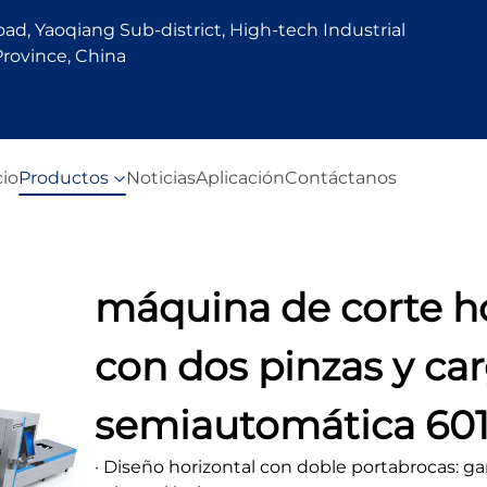
d, Yaoqiang Sub-district, High-tech Industrial
rovince, China
cio
Productos
Noticias
Aplicación
Contáctanos
máquina de corte ho
con dos pinzas y ca
semiautomática 60
· Diseño horizontal con doble portabrocas: ga