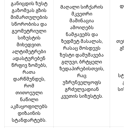
განიცდის ზუსტ
Მაღალი სიჩქარის
Და
გაზომვას გზის
მკვეთრი
დ
მიმართულების
მაშინაცია
სწორობისა და
ამოიღებს
ვ
გეომეტრიული
ნამჟავებს და
სიზუსტის
ზედმეტ მასალას,
თერ
მიხედვით.
რასაც მოსდევს
გზი
ალტიმეტრები
ზუსტი დამუშავება
ადასტურებენ
გლუვი, ბრტყელი
ს
წრფივ ზომებს,
ზედაპირებისთვის,
რათა
რაც
სტა
დარწმუნდეს,
უზრუნველყოფს
გ
რომ
გრძელვადიან
სიზ
თითოეული
კვეთის სიზუსტეს.
ს
ნაწილი
აკმაყოფილებს
დიზაინის
სტანდარტებს.