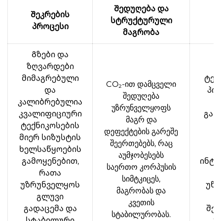
Შედუღება და
Შეკრების
სტრუქტურული
შ
პროცესი
მაგრობა
Გზები და
ზღვარდები
მიმაგრებული
ტეს
CO₂-ით დამცველი
და
პო
შედუღება
კალიბრებულია
უზრუნველყოფს
კვალიფიციური
გან
მაგრ და
ტექნიკოსების
დეფექტების გარეშე
მიერ სიზუსტის
წ
შეერთებებს, რაც
ხელსაწყოების
აუმჯობესებს
გამოყენებით,
ინტ
საერთო კორპუსის
რათა
კ
სიმტკიცეს,
უზრუნველყოს
უწე
მაგრობას და
გლუვი
კვეთის
გადაცემა და
შეც
სტაბილურობას.
სტაბილური
უ