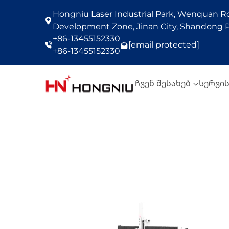
Hongniu Laser Industrial Park, Wenquan Roa
Development Zone, Jinan City, Shandong P
+86-13455152330
[email protected]
+86-13455152330
Ჩვენ შესახებ
Სერვი