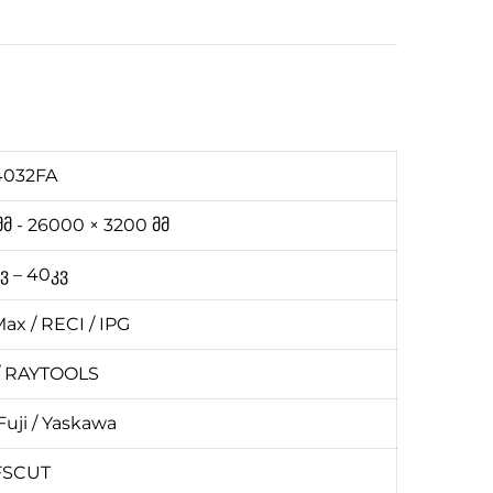
4032FA
მ - 26000 × 3200 მმ
ვ – 40კვ
ax / RECI / IPG
/ RAYTOOLS
Fuji / Yaskawa
FSCUT