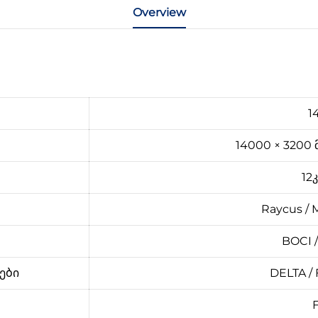
Overview
1
14000 × 3200 მ
12კ
Raycus / M
BOCI 
ები
DELTA / 