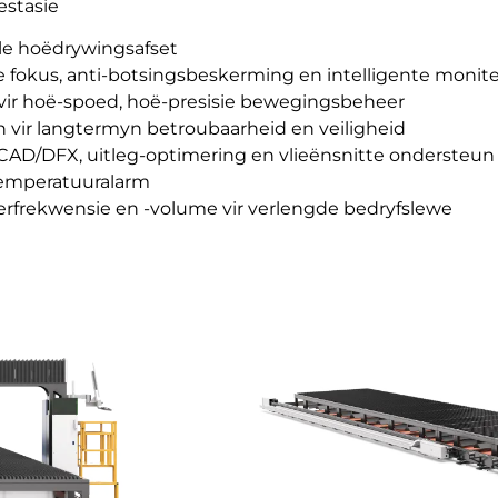
estasie
ele hoëdrywingsafset
fokus, anti-botsingsbeskerming en intelligente monite
 vir hoë-spoed, hoë-presisie bewegingsbeheer
vir langtermyn betroubaarheid en veiligheid
CAD/DFX, uitleg-optimering en vlieënsnitte ondersteun
temperatuuralarm
frekwensie en -volume vir verlengde bedryfslewe