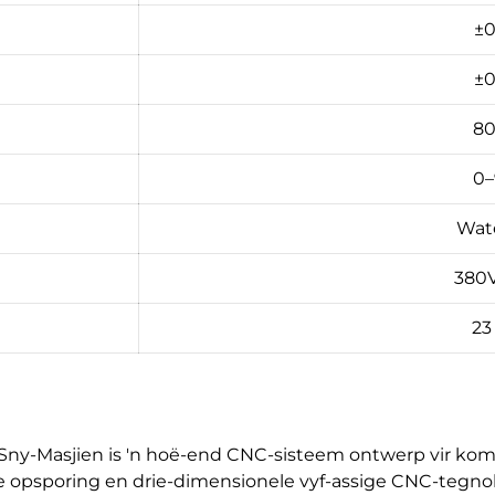
±0
±0
80
0
Wat
380
23
-Sny-Masjien is 'n hoë-end CNC-sisteem ontwerp vir komp
nte opsporing en drie-dimensionele vyf-assige CNC-tegnol