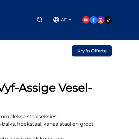
AF
Kry 'n Offerte
yf-Assige Vesel-
 komplekse staalseksies
-balks, hoekstaal, kanaalstaal en groot
late, buise en afskuinslyne