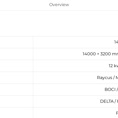
Overview
1
14000 × 3200 m
12 k
Raycus / M
BOCI 
DELTA / 