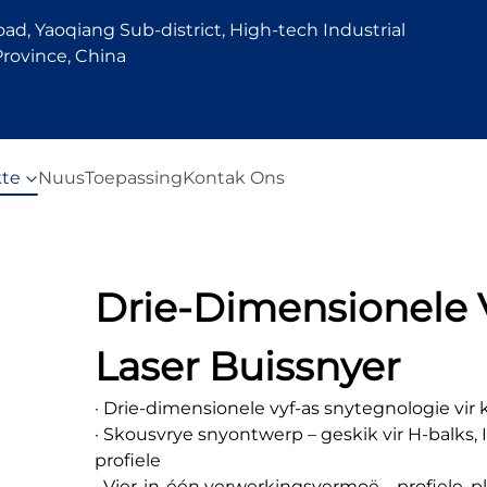
d, Yaoqiang Sub-district, High-tech Industrial
rovince, China
te
Nuus
Toepassing
Kontak Ons
Drie-Dimensionele V
Laser Buissnyer
· Drie-dimensionele vyf-as snytegnologie vir
· Skousvrye snyontwerp – geskik vir H-balks, I
profiele
· Vier-in-één verwerkingsvermoë – profiele, p