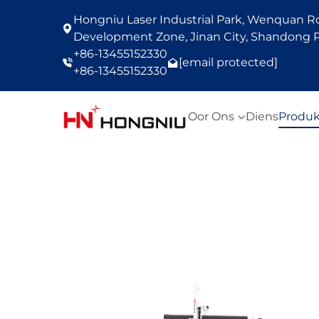
Hongniu Laser Industrial Park, Wenquan Roa
Development Zone, Jinan City, Shandong P
+86-13455152330
[email protected]
+86-13455152330
Oor Ons
Diens
Produk