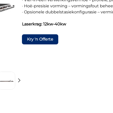
· Hoë-presisie vorming – vormingsfout behe
· Opsionele dubbelstasiekonfigurasie – vermi
Laserkrag: 12kw-40kw
Kry 'n Offerte