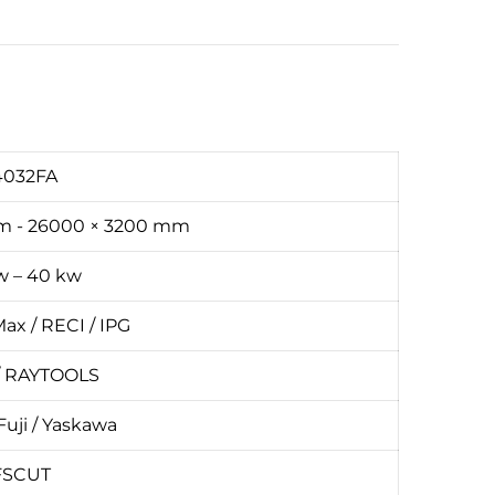
4032FA
m - 26000 × 3200 mm
w – 40 kw
ax / RECI / IPG
/ RAYTOOLS
Fuji / Yaskawa
FSCUT