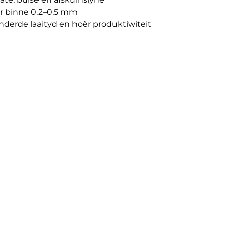
er binne 0,2–0,5 mm
nderde laaityd en hoër produktiwiteit