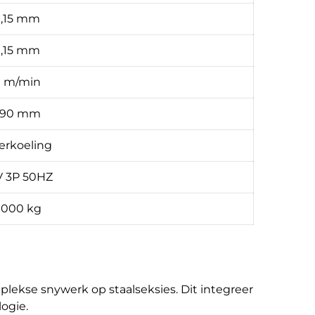
,15 mm
,15 mm
 m/min
–90 mm
erkoeling
V 3P 50HZ
 000 kg
lekse snywerk op staalseksies. Dit integreer
ogie.