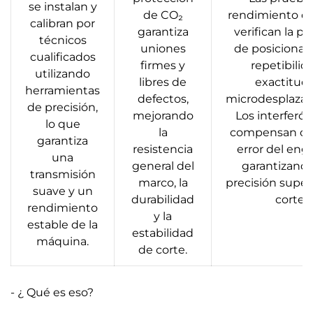
se instalan y
de CO₂
rendimiento d
calibran por
garantiza
verifican la pr
técnicos
uniones
de posicionam
cualificados
firmes y
repetibilid
utilizando
libres de
exactitud
herramientas
defectos,
microdesplazam
de precisión,
mejorando
Los interferó
lo que
la
compensan cu
garantiza
resistencia
error del engr
una
general del
garantizand
transmisión
marco, la
precisión superi
suave y un
durabilidad
corte.
rendimiento
y la
estable de la
estabilidad
máquina.
de corte.
- ¿ Qué es eso?