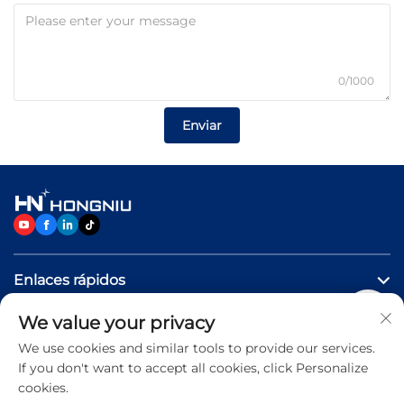
0/1000
Enviar
Enlaces rápidos
We value your privacy
PRODUCTOS
We use cookies and similar tools to provide our services.
If you don't want to accept all cookies, click Personalize
Contáctenos
cookies.