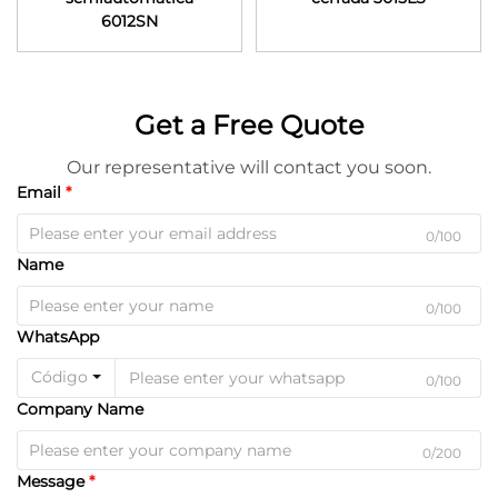
6012SN
Get a Free Quote
Our representative will contact you soon.
Email
0/100
Name
0/100
WhatsApp
Código
0/100
Company Name
0/200
Message