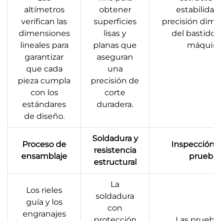
altímetros
obtener
estabilidad 
verifican las
superficies
precisión dime
dimensiones
lisas y
del bastidor 
lineales para
planas que
máquina
garantizar
aseguran
que cada
una
pieza cumpla
precisión de
con los
corte
estándares
duradera.
de diseño.
Soldadura y
Proceso de
Inspección fi
resistencia
ensamblaje
prueba
estructural
La
Los rieles
soldadura
guía y los
con
engranajes
protección
Las prueba