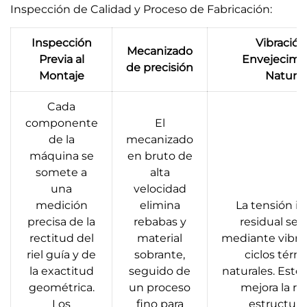
Inspección de Calidad y Proceso de Fabricación:
Inspección
Vibración
Mecanizado
Previa al
Envejecimi
de precisión
Montaje
Natural
Cada
componente
El
de la
mecanizado
máquina se
en bruto de
somete a
alta
una
velocidad
medición
elimina
La tensión i
precisa de la
rebabas y
residual se l
rectitud del
material
mediante vibra
riel guía y de
sobrante,
ciclos térm
la exactitud
seguido de
naturales. Este
geométrica.
un proceso
mejora la ri
Los
fino para
estructural