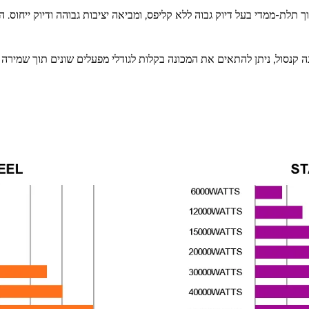
ך פלדה גדול, סדרת FAR מאפשרת חיתוך תלת-ממדי בעל דיוק גבוה ללא קליפס, ומביאה יציבות גבו
 קנסול, ניתן להתאים את המכונה בקלות לגודלי מפעלים שונים תוך שמירה ע