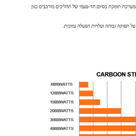
הה ודיוק ייחוס. המערכת תומכת בסיום חד-פעמי של תהליכים מורכבים כגון
ל תפוקה גבוהה ועלויות הפעלה נמוכות.