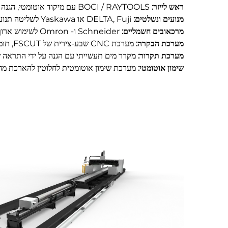
ראש לייזר:
BOCI / RAYTOOLS עם מיקוד אוטומטי, הגנה מפני התנגשויות ומעקב חכם
מנועים ונשלטים:
DELTA, Fuji או Yaskawa לשליטה תנועתית במהירות גבוהה ומומנט גבוה
מרכאובים חשמליים:
Schneider ו- Omron לשימוש ארוך טווח ואמינות
מערכת הבקרה:
מערכת CNC שבע-צירית של FSCUT, תומכת ב-CAD/DXF, אופטימיזציה של פריסה וחיתוכים מהירים
מערכת תקרור:
מקרר מים תעשייתי עם הגנה על ידי התראה
שימון אוטומטי:
מערכת שימון אוטומטית לחלוטין להארכת מחז