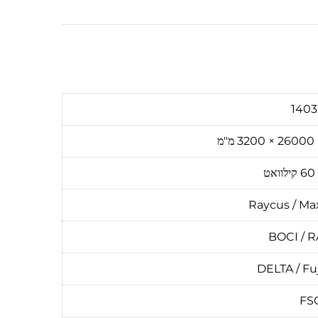
140
Raycus / Max
BOCI / 
DELTA / Fu
FS