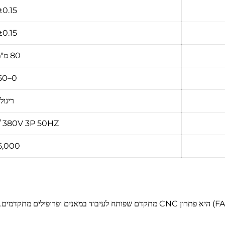
±0.15 מ"
±0.15 מ"
80 מ"מ/דקה
0–50 מ"מ
ריגול
/ 380V 3P 50HZ
25,000 ק
מכונת חיתוך סיבים לייזר שבעה צירים תלת-ממדית (סדרת FAR) היא פתרון CNC מתקדם שפותח 