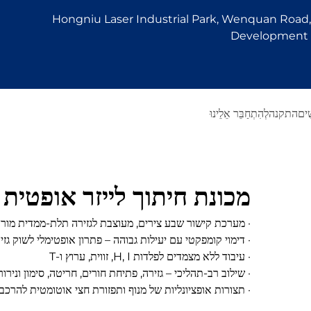
Hongniu Laser Industrial Park, Wenquan Road, 
Development Z
ִים
התקנה
לְהִתְחַבֵּר אֵלֵינוּ
מכונת חיתוך לייזר אופטי
· מערכת קישור שבע צירים, מעוצבת לגזירה תלת-ממדית מור
· דימוי קומפקטי עם יעילות גבוהה – פתרון אופטימלי לשוק גז
· עיבוד ללא מצמדים לפלדות H, I, זווית, ערוץ ו-T
· שילוב רב-תהליכי – גזירה, פתיחת חורים, חריטה, סימון וניר
· תצורות אופציונליות של מנוף ותפזורת חצי אוטומטית להרכ