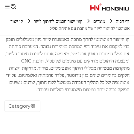
דף הבית
מוצרים
קווי ייצור חכמים לחיתוך לייזר
קו ייצור
אוטומטי לחיתוך לייזר של מתכת עם פתיחת סליל
קו הייצור האוטומטי לחתך מתכת באמצעות לייזר ניזון ממגולגלים תוכנן
כדי למקסם את עיבוד דפי המתכת במהירות גבוהה. המערכת פותחת
את גלילי המתכת באופן אוטומטי, מאכילה אותם ליחידת חיתוך הלייזר,
ומבצעת חיתוכים מדויקים עם מינימום של פסול. תוכנת CNC
מתקדמת מבטיחה מסלולי חיתוך אופטימליים, מידות מדויקות וקצוות
חלקים בחומרים שונים כגון נירוסטה, פלדה פחמתית ואלומיניום. על ידי
אוטומציה של כל תהליך העבודה ממגולגל ללוח חתוך, יצרנים משיגים
תפוקה גבוהה יותר וצמצום משמעותי בעלויות עבודה.
Category