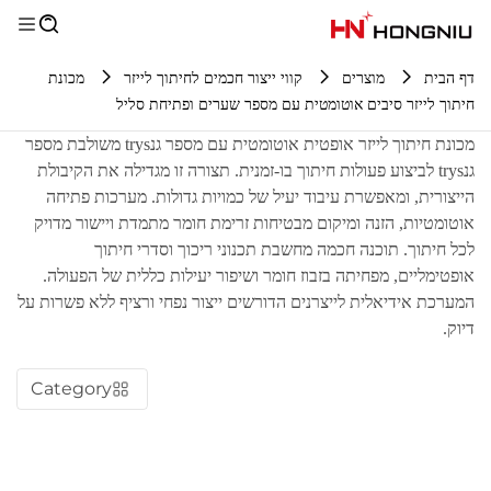
דף הבית
מוצרים
קווי ייצור חכמים לחיתוך לייזר
מכונת
חיתוך לייזר סיבים אוטומטית עם מספר שערים ופתיחת סליל
מכונת חיתוך לייזר אופטית אוטומטית עם מספר גנtrys משולבת מספר
גנtrys לביצוע פעולות חיתוך בו-זמנית. תצורה זו מגדילה את הקיבולת
הייצורית, ומאפשרת עיבוד יעיל של כמויות גדולות. מערכות פתיחה
אוטומטיות, הזנה ומיקום מבטיחות זרימת חומר מתמדת ויישור מדויק
לכל חיתוך. תוכנה חכמה מחשבת תכנוני ריכוך וסדרי חיתוך
אופטימליים, מפחיתה בזבוז חומר ושיפור יעילות כללית של הפעולה.
המערכת אידיאלית לייצרנים הדורשים ייצור נפחי ורציף ללא פשרות על
דיוק.
Category