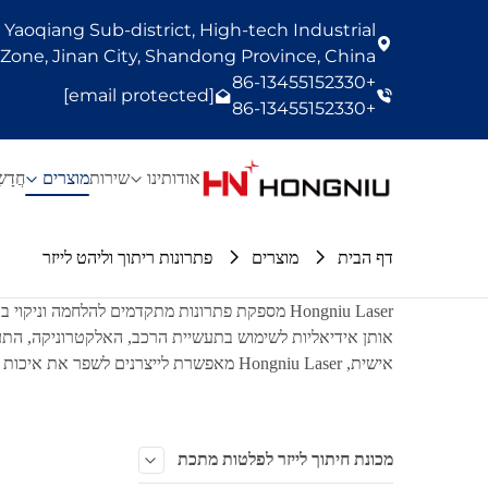
Yaoqiang Sub-district, High-tech Industrial
one, Jinan City, Shandong Province, China
+86-13455152330
[email protected]
+86-13455152330
אודותינו
שירות
מוצרים
חֲדָש
דף הבית
מוצרים
פתרונות ריתוך וליהט לייזר
Hongniu Laser מספקת פתרונות מתקדמים להלחמה ו
אותן אידיאליות לשימוש בתעשיית הרכב, האלקטרוניקה, התעו
אישית, Hongniu Laser מאפשרת לייצרנים לשפר את איכות הייצור, לצמצם עלויות ולשמור על תוצאות עקביות בתחומים רחבים של חומרים ורכיבים.
מכונת חיתוך לייזר לפלטות מתכת