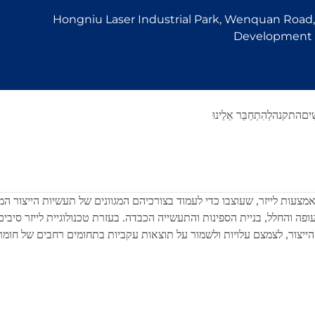
Hongniu Laser Industrial Park, Wenquan Road, 
Development Z
ִים
התקנה
לְהִתְחַבֵּר אֵלֵינוּ
ניקוי באמצעות לייזר, שעוצבו כדי לעמוד בצורכיהם המגוונים של תעשיות הייצור
פה והחלל, בניית הספינות והתעשייה הכבדה. בעזרת טכנולוגיית לייזר סיב