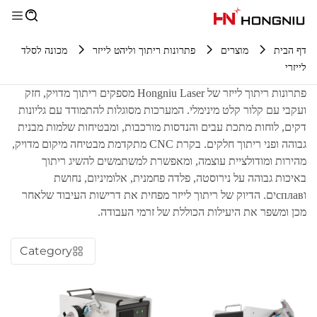
דף הבית
מוצרים
פתרונות ריתוך וליהט לייזר
מכונה לסלד
לייזרי
פתרונות ריתוך לייזר של Hongniu Laser מספקים ריתוך מדויק, חזק
ועקבי עם קלור קלט מינימלי. המערכות מסוגלות להתמודד עם גליונות
דקים, לוחות מתכת עבים והנדסות מורכבות, ומבטיחות שלמות מבנית
גבוהה ופני ריתוך חלקים. בקרת CNC מתקדמת מבטיחה מיקום מדויק,
מהירות ומודולציית עוצמה, ומאפשרת למשתמשים להשיג ריתוך
באיכות גבוהה על נירוסטה, פלדה פחמנית, אלומיניום, נחושת
וсплавים. הדיוק של ריתוך לייזר מפחית את דרישות העיבוד שלאחר
מכן ומשפר את היעילות הכוללת של זרמי העבודה.
Category