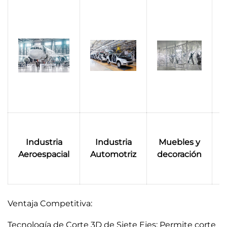
M
Industria
Industria
Muebles y
f
Aeroespacial
Automotriz
decoración
Ventaja Competitiva:
Tecnología de Corte 3D de Siete Ejes: Permite corte