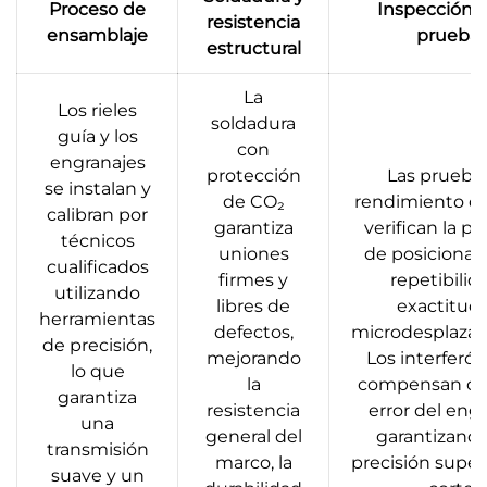
Proceso de
Inspección fi
resistencia
ensamblaje
prueba
estructural
La
Los rieles
soldadura
guía y los
con
engranajes
protección
Las prueba
se instalan y
de CO₂
rendimiento d
calibran por
garantiza
verifican la pr
técnicos
uniones
de posicionam
cualificados
firmes y
repetibilid
utilizando
libres de
exactitud
herramientas
defectos,
microdesplazam
de precisión,
mejorando
Los interferó
lo que
la
compensan cu
garantiza
resistencia
error del engr
una
general del
garantizand
transmisión
marco, la
precisión superi
suave y un