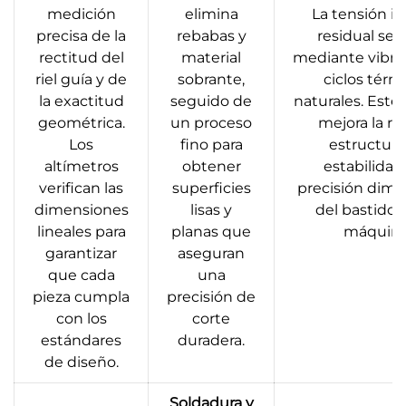
medición
elimina
La tensión i
precisa de la
rebabas y
residual se l
rectitud del
material
mediante vibra
riel guía y de
sobrante,
ciclos térm
la exactitud
seguido de
naturales. Este
geométrica.
un proceso
mejora la ri
Los
fino para
estructural
altímetros
obtener
estabilidad 
verifican las
superficies
precisión dime
dimensiones
lisas y
del bastidor 
lineales para
planas que
máquina
garantizar
aseguran
que cada
una
pieza cumpla
precisión de
con los
corte
estándares
duradera.
de diseño.
Soldadura y