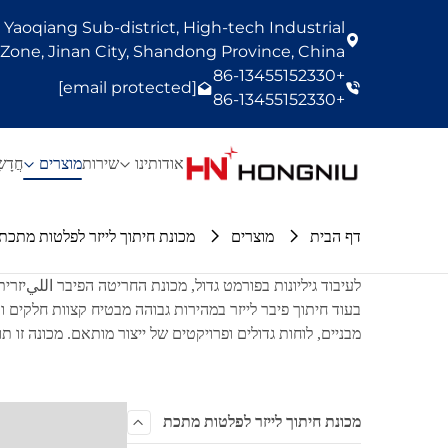
Yaoqiang Sub-district, High-tech Industrial
one, Jinan City, Shandong Province, China
+86-13455152330
[email protected]
+86-13455152330
אודותינו
שירות
מוצרים
חֲדָש
דף הבית
מוצרים
מכונת חיתוך לייזר לפלטות מתכת
לעיבוד גיליונות בפורמט גדול, מכונת החריטה הפיבר الليיזרי
מבניים, לוחות גדולים ופרויקטים של ייצור מותאם. מכונה זו ת
מכונת חיתוך לייזר לפלטות מתכת