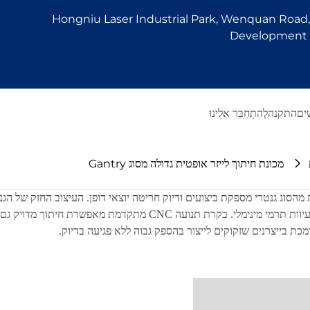
Hongniu Laser Industrial Park, Wenquan Road, 
Development Z
ִים
התקנה
לְהִתְחַבֵּר אֵלֵינוּ
מכונת חיתוך לייזר אופטית גדולה מסוג Gantry
ת מהסוג גנטרי מספקת ביצועים ודיוק חריטה יוצאי דופן. העיצוב החזק של הג
בעוד חיתוך פיבר לייזר במהירות גבוהה מבטיח קצוות חלקים ועיוות תרמי מ
ומכת בייצרנים שזקוקים לייצור בהספק גבוה ללא פגיעה בדיוק.