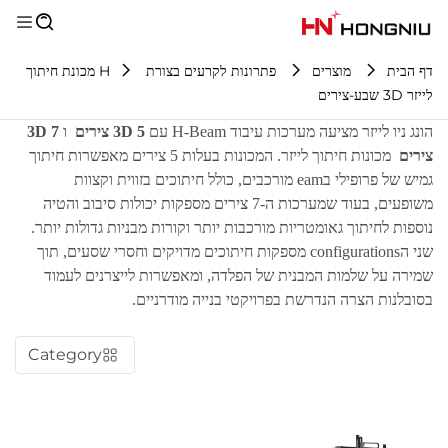
דף הבית
מוצרים
פתרונות לקרעים בצורת H
מכונת חיתוך
לייזר 3D שבע-צירים
הונג ניו לייזר מציעה מערכות עיבוד H-Beam עם
3D 5 צירים
ו
3D 7
צירים
מכונות חיתוך לייזר. המכונות בעלות 5 צירים מאפשרות חיתוך
גמיש של פרופילי בeam מורכבים, כולל חיתוכים בזווית וקצוות
משופעים, בעוד שמערכות ה-7 צירים מספקות יכולות סיבוב והטיה
נוספות לחיתוך גאומטריות מורכבות יותר וקורות מבניות גדולות יותר.
שני הconfigurations מספקות חיתוכים מדויקים וחסרי שסעים, תוך
שמירה על שלמות המבנית של הפלדה, ומאפשרות לייצרנים לעמוד
בסובלנות הצרה הנדרשת בפרויקטי בנייה מודרניים.
Category