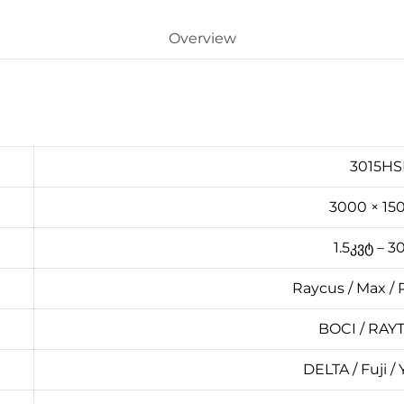
Overview
3015H
3000 × 150
1.5კვტ – 3
Raycus / Max / 
BOCI / RAY
DELTA / Fuji /