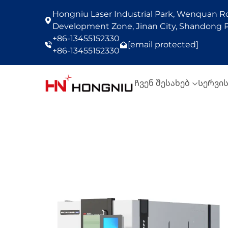
Hongniu Laser Industrial Park, Wenquan Roa
Development Zone, Jinan City, Shandong P
+86-13455152330
[email protected]
+86-13455152330
Ჩვენ შესახებ
Სერვი