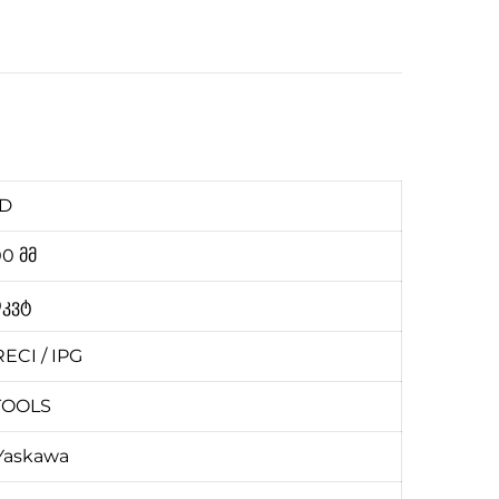
SD
0 მმ
0კვტ
RECI / IPG
TOOLS
 Yaskawa