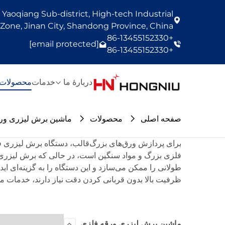
Yaoqiang Sub-district, High-tech Industrial
one, Jinan City, Shandong Province, China
+86-13455152330
[email protected]
+86-13455152330
دربارهٔ ما
خدمات
محصولات
صفحه اصلی
محصولات
ماشین برش لیزری ور
برای پردازش ورق‌های بزرگ‌قالب، دستگاه برش لیزری فیب
طولانی را ممکن می‌سازد و این دستگاه را به گزینه‌ای اید
ظرفیت بالا بدون قربانی کردن دقت نیاز دارند، خدمات می
ماشین برش لیزری ورقه فلزی