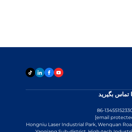
ا تماس بگیرید
Hongniu Laser Industrial Park, Wenquan Roa
Yaoqiang Sub-district, High-tech Industri