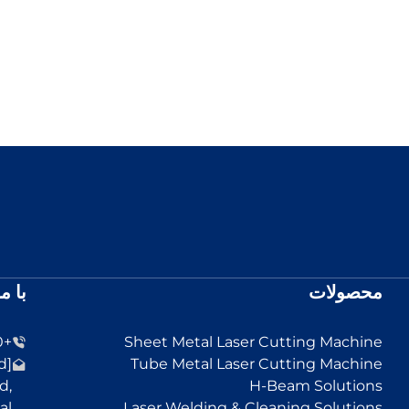
محصولات
با م
+86-13455152330
Sheet Metal Laser Cutting Machine
[email protected]
Tube Metal Laser Cutting Machine
d,
H-Beam Solutions
al
Laser Welding & Cleaning Solutions