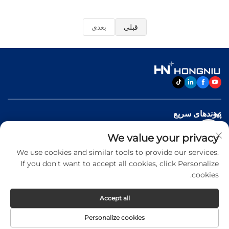
قبلی
بعدی
پیوندهای سریع
We value your privacy
محصولات
We use cookies and similar tools to provide our services.
If you don't want to accept all cookies, click Personalize
با ما تماس بگیرید
cookies.
Accept all
Copyright © 2026 Jinan Hongniu Machinery Equipment
Personalize cookies
Co.,Ltd. All rights reserved -
Privacy Policy