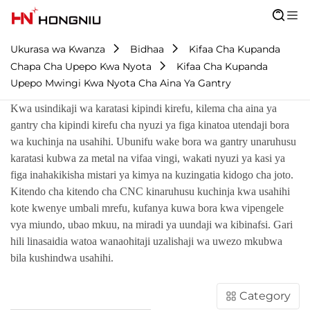
Ukurasa wa Kwanza
Bidhaa
Kifaa Cha Kupanda
Chapa Cha Upepo Kwa Nyota
Kifaa Cha Kupanda
Upepo Mwingi Kwa Nyota Cha Aina Ya Gantry
Kwa usindikaji wa karatasi kipindi kirefu, kilema cha aina ya
gantry cha kipindi kirefu cha nyuzi ya figa kinatoa utendaji bora
wa kuchinja na usahihi. Ubunifu wake bora wa gantry unaruhusu
karatasi kubwa za metal na vifaa vingi, wakati nyuzi ya kasi ya
figa inahakikisha mistari ya kimya na kuzingatia kidogo cha joto.
Kitendo cha kitendo cha CNC kinaruhusu kuchinja kwa usahihi
kote kwenye umbali mrefu, kufanya kuwa bora kwa vipengele
vya miundo, ubao mkuu, na miradi ya uundaji wa kibinafsi. Gari
hili linasaidia watoa wanaohitaji uzalishaji wa uwezo mkubwa
bila kushindwa usahihi.
Category