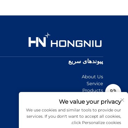
پیوندهای سریع
About Us
Service
Products
News
Tel
We value your privacy
Application
We use cookies and similar tools to provide our
Contact Us
Email
services. If you don't want to accept all cookies,
click Personalize cookies.