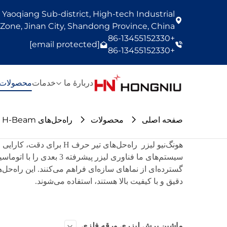
Yaoqiang Sub-district, High-tech Industrial
one, Jinan City, Shandong Province, China
+86-13455152330
[email protected]
+86-13455152330
دربارهٔ ما
خدمات
محصولات
صفحه اصلی
محصولات
راه‌حل‌های H-Beam
هونگ‌نیو لیزر
سیستم‌های ما فناوری ل
گسترده‌ای از نماهای سازه‌ای فراهم می‌کنند. این راه
دقیق و با کیفیت بالا هستند، استفاده می‌شوند.
ماشین برش لیزری ورقه فلزی