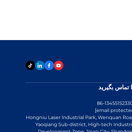
ا تماس بگیرید
Hongniu Laser Industrial Park, Wenquan Roa
Yaoqiang Sub-district, High-tech Industri
Development Zone, Jinan City, Shando