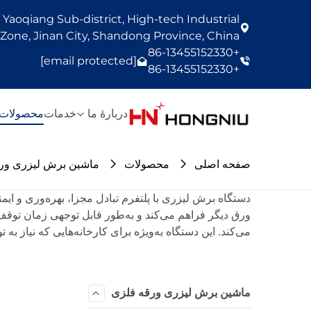
Yaoqiang Sub-district, High-tech Industrial
one, Jinan City, Shandong Province, China
+86-13455152330
[email protected]
+86-13455152330
دربارهٔ ما
خدمات
محصولات
صفحه اصلی
محصولات
ماشین برش لیزری ور
دستگاه برش لیزری با پلتفرم تبادل مجزا، بهره‌وری و ایم
ورق دیگر فراهم می‌کند و به‌طور قابل توجهی زمان توقف
می‌کند. این دستگاه به‌ویژه برای کارخانه‌هایی که نیاز به 
ماشین برش لیزری ورقه فلزی