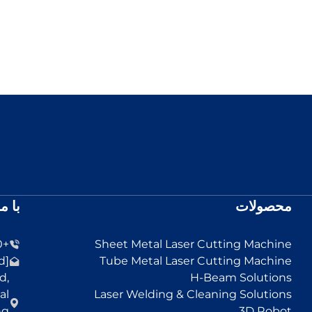
محصولات
با م
+86-13455152330
Sheet Metal Laser Cutting Machine
[email protected]
Tube Metal Laser Cutting Machine
d,
H-Beam Solutions
al
Laser Welding & Cleaning Solutions
ng
3D Robot