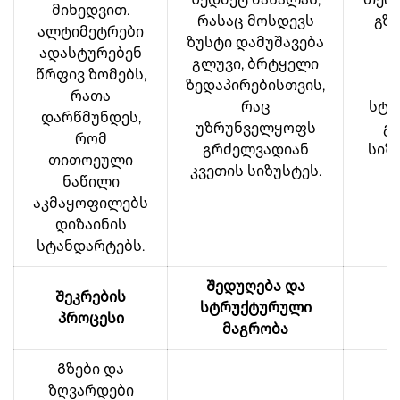
მიხედვით.
რასაც მოსდევს
გზი
ალტიმეტრები
ზუსტი დამუშავება
ადასტურებენ
გლუვი, ბრტყელი
ს
წრფივ ზომებს,
ზედაპირებისთვის,
რათა
რაც
სტა
დარწმუნდეს,
უზრუნველყოფს
გ
რომ
გრძელვადიან
სიზ
თითოეული
კვეთის სიზუსტეს.
ს
ნაწილი
აკმაყოფილებს
დიზაინის
სტანდარტებს.
Შედუღება და
Შეკრების
სტრუქტურული
შ
პროცესი
მაგრობა
Გზები და
ზღვარდები