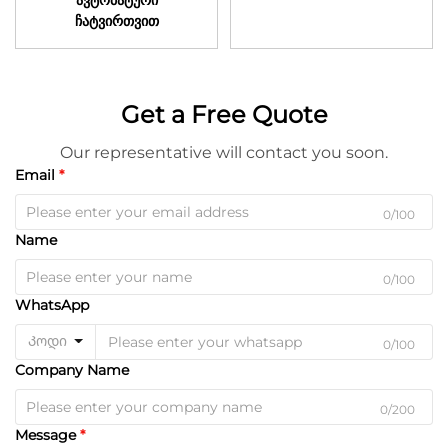
ჩატვირთვით
Get a Free Quote
Our representative will contact you soon.
Email
0/100
Name
0/100
WhatsApp
Კოდი
0/100
Company Name
0/200
Message