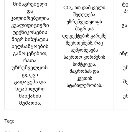
მიმაგრებული
ტეს
CO₂-ით დამცველი
და
პო
შედუღება
კალიბრებულია
უზრუნველყოფს
კვალიფიციური
გან
მაგრ და
ტექნიკოსების
დეფექტების გარეშე
მიერ სიზუსტის
წ
შეერთებებს, რაც
ხელსაწყოების
აუმჯობესებს
გამოყენებით,
ინტ
საერთო კორპუსის
რათა
კ
სიმტკიცეს,
უზრუნველყოს
უწე
მაგრობას და
გლუვი
კვეთის
გადაცემა და
შეც
სტაბილურობას.
სტაბილური
უ
მანქანის
უმა
მუშაობა.
Tag: