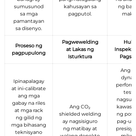
sumusunod
kahusayan sa
ng bas
sa mga
pagputol.
makin
pamantayan
sa disenyo.
Pagwewelding
Huli
Proseso ng
at Lakas ng
Inspeksy
pagpupulong
Isturktura
Pagsus
Ang 
dyna
Ipinapalagay
perform
at ini-calibrate
test 
ang mga
nagsusu
gabay na riles
Ang CO₂
kawast
at mga rack
shielded welding
ng posi
ng gilid ng
ay nagsisiguro
pag-uuli
mga bihasang
ng matibay at
presisy
teknisyano
walang depekto
mikro