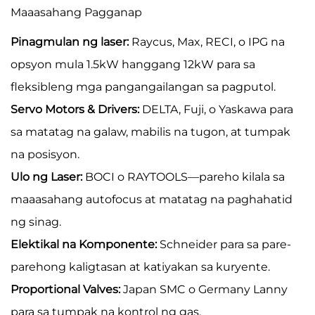
Maaasahang Pagganap
Pinagmulan ng laser:
Raycus, Max, RECI, o IPG na
opsyon mula 1.5kW hanggang 12kW para sa
fleksibleng mga pangangailangan sa pagputol.
Servo Motors & Drivers:
DELTA, Fuji, o Yaskawa para
sa matatag na galaw, mabilis na tugon, at tumpak
na posisyon.
Ulo ng Laser:
BOCI o RAYTOOLS—pareho kilala sa
maaasahang autofocus at matatag na paghahatid
ng sinag.
Elektikal na Komponente:
Schneider para sa pare-
parehong kaligtasan at katiyakan sa kuryente.
Proportional Valves:
Japan SMC o Germany Lanny
para sa tumpak na kontrol ng gas.