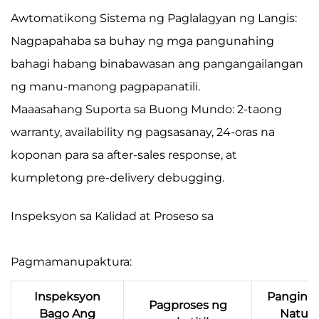
Awtomatikong Sistema ng Paglalagyan ng Langis:
Nagpapahaba sa buhay ng mga pangunahing
bahagi habang binabawasan ang pangangailangan
ng manu-manong pagpapanatili.
Maaasahang Suporta sa Buong Mundo: 2-taong
warranty, availability ng pagsasanay, 24-oras na
koponan para sa after-sales response, at
kumpletong pre-delivery debugging.
Inspeksyon sa Kalidad at Proseso sa
Pagmamanupaktura:
Inspeksyon
Pangingi
Pagproses ng
Bago Ang
Natura