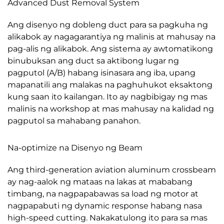
Advanced Dust Removal System
Ang disenyo ng dobleng duct para sa pagkuha ng
alikabok ay nagagarantiya ng malinis at mahusay na
pag-alis ng alikabok. Ang sistema ay awtomatikong
binubuksan ang duct sa aktibong lugar ng
pagputol (A/B) habang isinasara ang iba, upang
mapanatili ang malakas na paghuhukot eksaktong
kung saan ito kailangan. Ito ay nagbibigay ng mas
malinis na workshop at mas mahusay na kalidad ng
pagputol sa mahabang panahon.
Na-optimize na Disenyo ng Beam
Ang third-generation aviation aluminum crossbeam
ay nag-aalok ng mataas na lakas at mababang
timbang, na nagpapabawas sa load ng motor at
nagpapabuti ng dynamic response habang nasa
high-speed cutting. Nakakatulong ito para sa mas