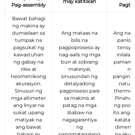
may katitikan
Pag-assembly
Pagta
Bawat bahagi
ng makina ay
dumadaan sa
Ang mataas na
Ang nati
tumpak na
bilis na
panloo
pagsukat ng
pagpoproseso ay
tensyo
kawastuhan
nag-aalis ng mga
inilalab
ng gabay na
burr at sobrang
pamama
riles at
materyal,
ng
heometrikong
sinusundan ng
pangingi
akurasyon.
detalyadong
natura
Sinusuri ng
pagproseso para
thermal 
mga altimeter
sa makinis at
Pinahuh
ang linyar na
patag na mga
ng pros
sukat upang
ibabaw na
ito ang ri
matiyak na
nagagarantiya
katataga
ang bawat
ng
dimensy
bahagi ay
pangmatagalang
na akur