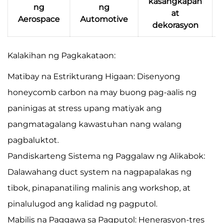
kasangkapan
ng
ng
at
Aerospace
Automotive
dekorasyon
Kalakihan ng Pagkakataon:
Matibay na Estrikturang Higaan: Disenyong
honeycomb carbon na may buong pag-aalis ng
paninigas at stress upang matiyak ang
pangmatagalang kawastuhan nang walang
pagbaluktot.
Pandiskarteng Sistema ng Paggalaw ng Alikabok:
Dalawahang duct system na nagpapalakas ng
tibok, pinapanatiling malinis ang workshop, at
pinalulugod ang kalidad ng pagputol.
Mabilis na Paggawa sa Pagputol: Henerasyon-tres