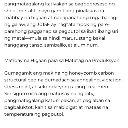
pangmatagalang katiyakan sa pagpoproseso ng
sheet metal. Itinayo gamit ang pinalakas na
matibay na higaan at napapanahong mga bahagi
ng galaw, ang 3015E ay nagtatampok ng pare-
parehong pagganap sa pagputol sa iba't ibang uri
ng metal—mula sa hindi marurustang bakal
hanggang tanso, sambalilo, at aluminum.
Matibay na Higaan para sa Matatag na Produksyon
Gumagamit ang makina ng honeycomb carbon
structural bed na dumadaan sa annealing, vibration
stress relief, at sekondaryong aging treatment.
Sinisiguro nito ang mahusay na rigidity,
pangmatagalang katumpakan, at paglaban sa
pagbaluktot, kahit sa mabibigat at mataas na
temperatura ng pagputol.