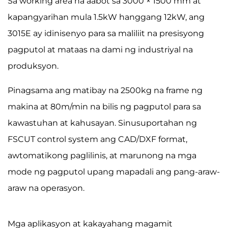
Sa working area na aabot sa 3000 × 1500 mm at
kapangyarihan mula 1.5kW hanggang 12kW, ang
3015E ay idinisenyo para sa maliliit na presisyong
pagputol at mataas na dami ng industriyal na
produksyon.
Pinagsama ang matibay na 2500kg na frame ng
makina at 80m/min na bilis ng pagputol para sa
kawastuhan at kahusayan. Sinusuportahan ng
FSCUT control system ang CAD/DXF format,
awtomatikong paglilinis, at marunong na mga
mode ng pagputol upang mapadali ang pang-araw-
araw na operasyon.
Mga aplikasyon at kakayahang magamit