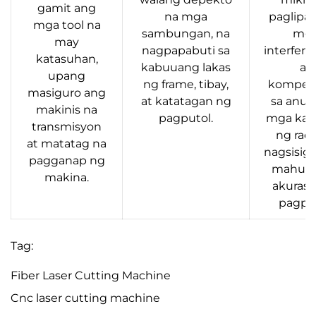
gamit ang
na mga
paglipat
mga tool na
sambungan, na
mg
may
nagpapabuti sa
interfer
katasuhan,
kabuuang lakas
ay
upang
ng frame, tibay,
kompen
masiguro ang
at katatagan ng
sa anu
makinis na
pagputol.
mga kam
transmisyon
ng rack
at matatag na
nagsisig
pagganap ng
mahusa
makina.
akurasy
pagput
Tag:
Fiber Laser Cutting Machine
Cnc laser cutting machine