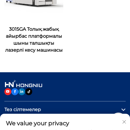
3015GA Толық жабық
айырбас платформалы
шыны талшықты
лазерлі кесу машинасы
Тез сілтемелер
We value your privacy
Өнімдер