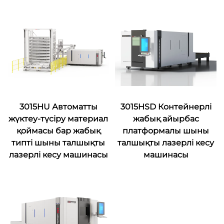
3015HU Автоматты
3015HSD Контейнерлі
жүктеу-түсіру материал
жабық айырбас
қоймасы бар жабық
платформалы шыны
типті шыны талшықты
талшықты лазерлі кесу
лазерлі кесу машинасы
машинасы