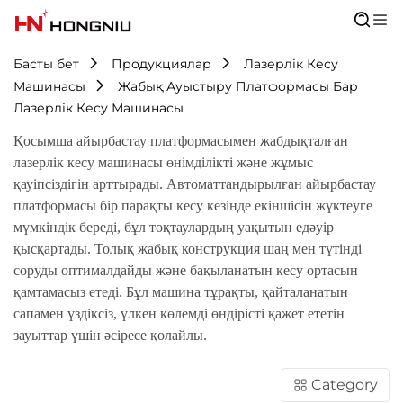
Басты бет
Продукциялар
Лазерлік Кесу
Машинасы
Жабық Ауыстыру Платформасы Бар
Лазерлік Кесу Машинасы
Қосымша айырбастау платформасымен жабдықталған
лазерлік кесу машинасы өнімділікті және жұмыс
қауіпсіздігін арттырады. Автоматтандырылған айырбастау
платформасы бір парақты кесу кезінде екіншісін жүктеуге
мүмкіндік береді, бұл тоқтаулардың уақытын едәуір
қысқартады. Толық жабық конструкция шаң мен түтінді
соруды оптималдайды және бақыланатын кесу ортасын
қамтамасыз етеді. Бұл машина тұрақты, қайталанатын
сапамен үздіксіз, үлкен көлемді өндірісті қажет ететін
зауыттар үшін әсіресе қолайлы.
Category