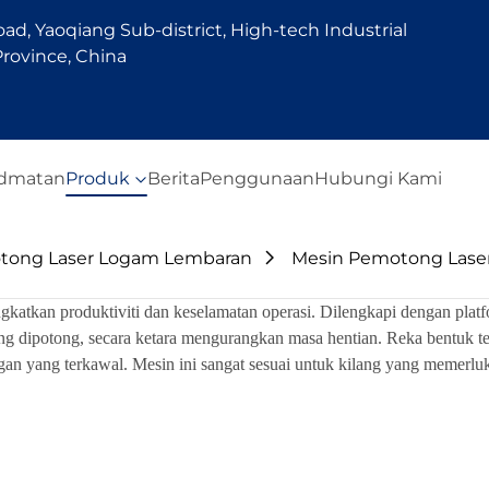
d, Yaoqiang Sub-district, High-tech Industrial
rovince, China
idmatan
Produk
Berita
Penggunaan
Hubungi Kami
tong Laser Logam Lembaran
Mesin Pemotong Laser
gkatkan produktiviti dan keselamatan operasi. Dilengkapi dengan plat
ang dipotong, secara ketara mengurangkan masa hentian. Reka bentuk
an yang terkawal. Mesin ini sangat sesuai untuk kilang yang memerluka