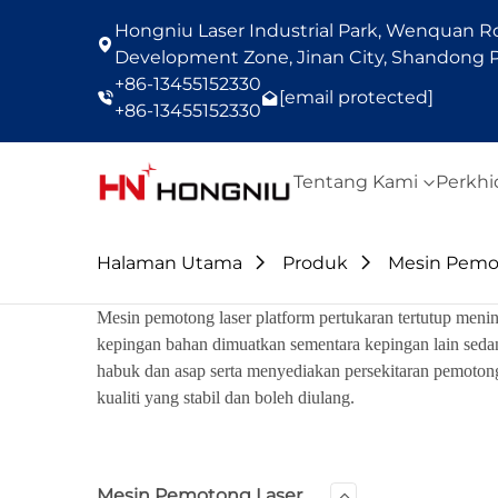
Hongniu Laser Industrial Park, Wenquan Roa
Development Zone, Jinan City, Shandong P
+86-13455152330
[email protected]
+86-13455152330
Tentang Kami
Perkh
Halaman Utama
Produk
Mesin Pemo
Mesin pemotong laser platform pertukaran tertutup menin
kepingan bahan dimuatkan sementara kepingan lain sed
habuk dan asap serta menyediakan persekitaran pemotong
kualiti yang stabil dan boleh diulang.
Mesin Pemotong Laser