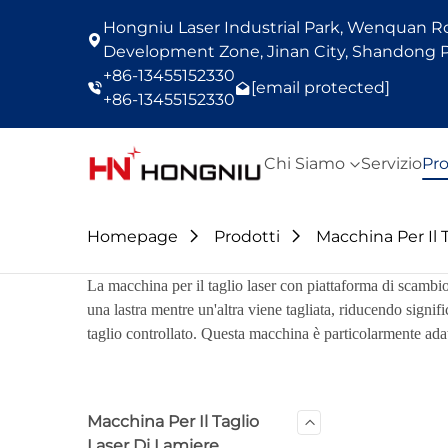
Hongniu Laser Industrial Park, Wenquan Roa
Development Zone, Jinan City, Shandong P
+86-13455152330
[email protected]
+86-13455152330
Chi Siamo
Servizio
Pro
Homepage
Prodotti
Macchina Per Il 
La macchina per il taglio laser con piattaforma di scambio
una lastra mentre un'altra viene tagliata, riducendo signi
taglio controllato. Questa macchina è particolarmente adat
Macchina Per Il Taglio
Laser Di Lamiere