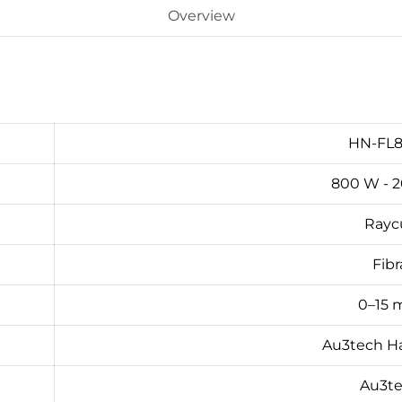
Overview
HN-FL
800 W - 
Rayc
Fibr
0–15
Au3tech H
Au3t