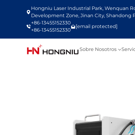
Hongniu Laser Industrial Park, Wenquan Roa
Development Zone, Jinan City, Shandong P
+86-13455152330
[email protected]
+86-13455152330
Sobre Nosotros
Servi