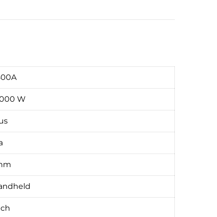
800A
2000 W
us
a
 mm
andheld
ech