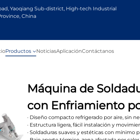
d, Yaoqiang Sub-district, High-tech Industrial
rovince, China
cio
Productos
Noticias
Aplicación
Contáctanos
Máquina de Soldadur
con Enfriamiento po
· Diseño compacto refrigerado por aire, sin n
· Estructura ligera, fácil instalación y movimie
· Soldaduras suaves y estéticas con mínimo
· Bajo aporte térmico, zona afectada por ca