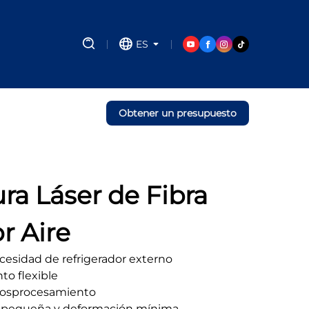
ES
Obtener un presupuesto
a Láser de Fibra
r Aire
ecesidad de refrigerador externo
nto flexible
 posprocesamiento
lor pequeña y deformación mínima