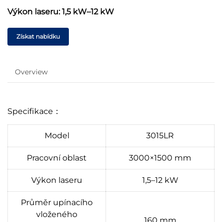
Výkon laseru: 1,5 kW–12 kW
Získat nabídku
Overview
Specifikace：
Model
3015LR
Pracovní oblast
3000×1500 mm
Výkon laseru
1,5–12 kW
Průměr upínacího
vloženého
160 mm