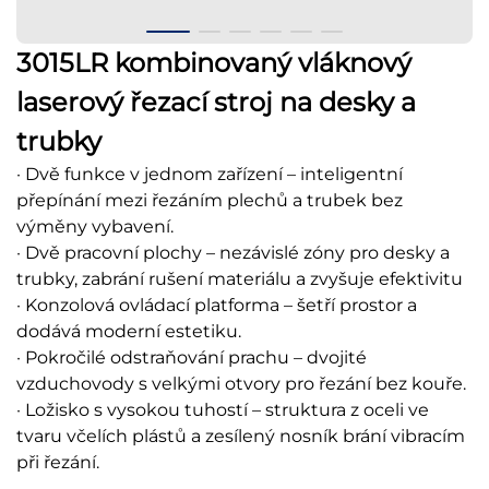
3015LR kombinovaný vláknový
laserový řezací stroj na desky a
trubky
· Dvě funkce v jednom zařízení – inteligentní
přepínání mezi řezáním plechů a trubek bez
výměny vybavení.
· Dvě pracovní plochy – nezávislé zóny pro desky a
trubky, zabrání rušení materiálu a zvyšuje efektivitu
· Konzolová ovládací platforma – šetří prostor a
dodává moderní estetiku.
· Pokročilé odstraňování prachu – dvojité
vzduchovody s velkými otvory pro řezání bez kouře.
· Ložisko s vysokou tuhostí – struktura z oceli ve
tvaru včelích plástů a zesílený nosník brání vibracím
při řezání.