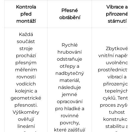
Kontrola
Vibrace a
Přesné
před
přirozené
obrábění
montáží
stárnutí
Každá
součást
Rychlé
stroje
Zbytkové
hrubování
prochází
vnitřní napětí 
odstraňuje
přesným
uvolněno
otřepy a
měřením
prostřednictv
nadbytečný
rovnosti
vibrací a
materiál,
vodících
přirozených
následuje
kolejnic a
tepelných
jemné
geometrické
cyklů. Tento
opracování
přesnosti.
proces zvyšuj
pro hladké a
Výškoměry
tuhost
rovinné
ověřují
konstrukce,
povrchy,
lineární
stabilitu a
které zajišťují