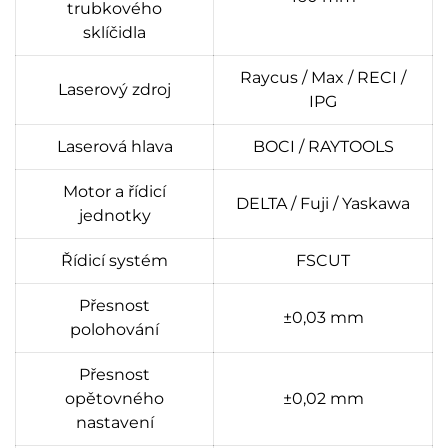
trubkového
sklíčidla
Raycus / Max / RECI /
Laserový zdroj
IPG
Laserová hlava
BOCI / RAYTOOLS
Motor a řídicí
DELTA / Fuji / Yaskawa
jednotky
Řídicí systém
FSCUT
Přesnost
±0,03 mm
polohování
Přesnost
opětovného
±0,02 mm
nastavení