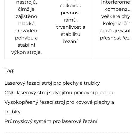
nástrojů,
Interferometr
celkovou
čímž je
kompenzují
pevnost
zajištěno
veškeré chyb
rámů,
hladké
kolejnic, čím
trvanlivost a
převádění
zajišťují vysok
stabilitu
pohybu a
přesnost řezán
řezání.
stabilní
výkon stroje.
Tag:
Laserový řezací stroj pro plechy a trubky
CNC laserový stroj s dvojitou pracovní plochou
Vysokopřesný řezací stroj pro kovové plechy a
trubky
Průmyslový systém pro laserové řezání