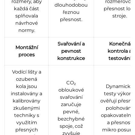
rozměry, aby
rozměrovou
dlouhodobou
každá část
přesnost lož
řeznou
splňovala
stroje.
přesnost.
návrhové
normy.
Svařování a
Konečná
Montážní
pevnost
kontrola a
proces
konstrukce
testování
Vodící lišty a
ozubená
CO₂
kola jsou
Dynamické
obloukové
instalovány a
testy výkon
svařování
kalibrovány
ověřují přesno
zaručuje
zkušenými
polohování,
pevné,
techniky s
opakovatelno
bezchybné
využitím
a přesnost
spoje, což
přesných
mikro posunů
zvyšuje