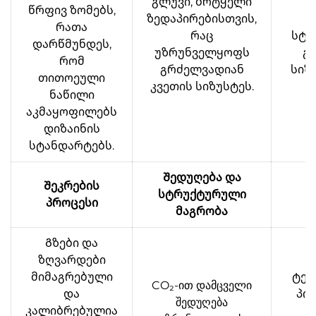
გლუვი, ბრტყელი
ს
წრფივ ზომებს,
ზედაპირებისთვის,
რათა
რაც
სტა
დარწმუნდეს,
უზრუნველყოფს
გ
რომ
გრძელვადიან
სიზ
თითოეული
კვეთის სიზუსტეს.
ს
ნაწილი
აკმაყოფილებს
დიზაინის
სტანდარტებს.
Შედუღება და
Შეკრების
სტრუქტურული
შ
პროცესი
მაგრობა
Გზები და
ზღვარდები
მიმაგრებული
ტეს
CO₂-ით დამცველი
და
პო
შედუღება
კალიბრებულია