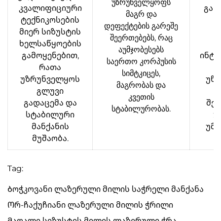
უზრუნველყოფს
კვალიფიციური
გან
მაგრ და
ტექნიკოსების
დეფექტების გარეშე
მიერ სიზუსტის
წ
შეერთებებს, რაც
ხელსაწყოების
აუმჯობესებს
გამოყენებით,
ინტ
საერთო კორპუსის
რათა
კ
სიმტკიცეს,
უზრუნველყოს
უწე
მაგრობას და
გლუვი
კვეთის
გადაცემა და
შეც
სტაბილურობას.
სტაბილური
უ
მანქანის
უმა
მუშაობა.
Tag:
Ბოჭკოვანი ლაზერული მილის საჭრელი მანქანა
Ორ-ჩაქუჩიანი ლაზერული მილის ჭრილი
Მაღალი სიზუსტის მილის ლაზერული ჭრა