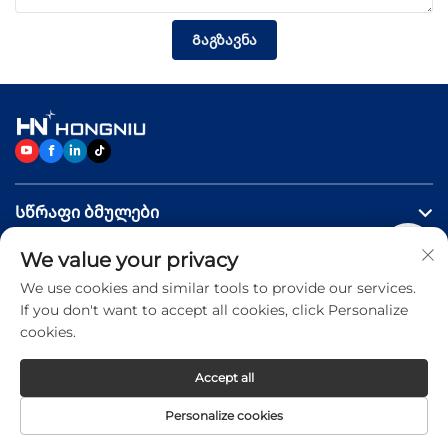
Გაგზავნა
Სწრაფი ბმულები
We value your privacy
Პროდუქტები
We use cookies and similar tools to provide our services.
If you don't want to accept all cookies, click Personalize
Დაგვიკავშირდით
cookies.
Accept all
Copyright © 2026 Jinan Hongniu Machinery Equipment
Personalize cookies
Co.,Ltd. All rights reserved -
Privacy Policy