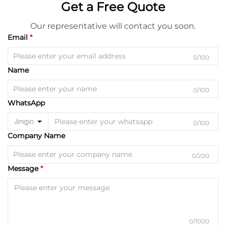
Get a Free Quote
Our representative will contact you soon.
Email
0/100
Name
0/100
WhatsApp
Კოდი
0/100
Company Name
0/200
Message
0/1000