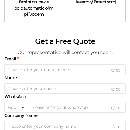
řezání trubek s
laserový řezací stroj
poloautomatickým
přívodem
Get a Free Quote
Our representative will contact you soon.
Email
0/100
Name
0/100
WhatsApp
Kód
0/100
Company Name
0/200