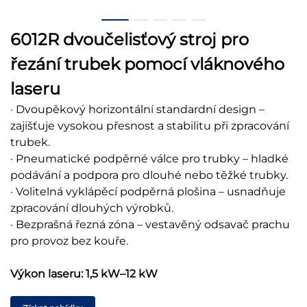
6012R dvoučelisťový stroj pro
řezání trubek pomocí vláknového
laseru
· Dvoupěkový horizontální standardní design –
zajišťuje vysokou přesnost a stabilitu při zpracování
trubek.
· Pneumatické podpěrné válce pro trubky – hladké
podávání a podpora pro dlouhé nebo těžké trubky.
· Volitelná vyklápěcí podpěrná plošina – usnadňuje
zpracování dlouhých výrobků.
· Bezprašná řezná zóna – vestavěný odsavač prachu
pro provoz bez kouře.
Výkon laseru: 1,5 kW–12 kW