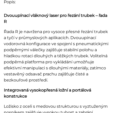
Popis:
Dvouupínací vláknový laser pro řezání trubek – řada
R
Řada R je navržena pro vysoce přesné řezání trubek
a tyčí v průmyslových aplikacích. Dvouupínací
vodorovná konfigurace ve spojení s pneumatickými
podpěrnými válečky zajišťuje stabilní polohu a
hladkou rotaci dlouhých a těžkých trubek. Volitelná
podpěrná platforma pro vykládání umožňuje
efektivní manipulaci s dlouhými materiály, zatímco
vestavěný odsavač prachu zajišťuje čisté a
bezkouřové prostředí.
Integrovaná vysokopřesná ložní a portálová
konstrukce
Ložisko z oceli s medovou strukturou s vyztuženým
nosníkem zajišťuje vysokou tuhost a zabrání