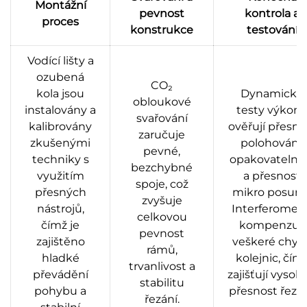
Montážní
pevnost
kontrola a
proces
konstrukce
testování
Vodící lišty a
ozubená
CO₂
kola jsou
Dynamické
obloukové
instalovány a
testy výkon
svařování
kalibrovány
ověřují přesno
zaručuje
zkušenými
polohování,
pevné,
techniky s
opakovatelno
bezchybné
využitím
a přesnost
spoje, což
přesných
mikro posunů
zvyšuje
nástrojů,
Interferometr
celkovou
čímž je
kompenzují
pevnost
zajištěno
veškeré chyb
rámů,
hladké
kolejnic, čím
trvanlivost a
převádění
zajišťují vysok
stabilitu
pohybu a
přesnost řezán
řezání.