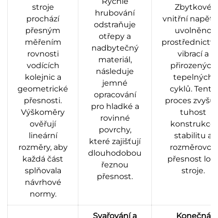
Rychlé
stroje
Zbytkové
hrubování
prochází
vnitřní napětí 
odstraňuje
přesným
uvolněno
otřepy a
měřením
prostřednictv
nadbytečný
rovnosti
vibrací a
materiál,
vodících
přirozených
následuje
kolejnic a
tepelných
jemné
geometrické
cyklů. Tento
opracování
přesnosti.
proces zvyšuj
pro hladké a
Výškoměry
tuhost
rovinné
ověřují
konstrukce,
povrchy,
lineární
stabilitu a
které zajišťují
rozměry, aby
rozměrovou
dlouhodobou
každá část
přesnost lož
řeznou
splňovala
stroje.
přesnost.
návrhové
normy.
Svařování a
Konečná