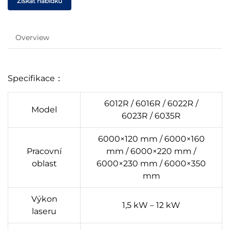
Získat nabídku
Overview
Specifikace：
6012R / 6016R / 6022R /
Model
6023R / 6035R
6000×120 mm / 6000×160
Pracovní
mm / 6000×220 mm /
oblast
6000×230 mm / 6000×350
mm
Výkon
1,5 kW – 12 kW
laseru