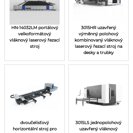
HN-14032LM portálový
3015HR uzavřený
velkoformátový
výměnný polohový
vláknový laserový řezací
kombinovaný vláknový
stroj
laserový řezací stroj na
desky a trubky
dvoučelisťový
3015LS jednopolohový
horizontální stroj pro
uzavřený vláknový