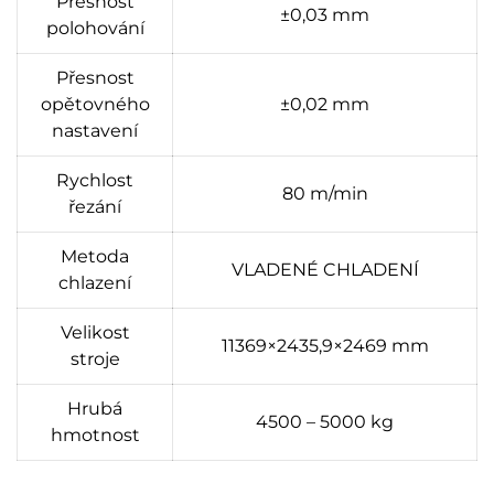
Přesnost
±0,03 mm
polohování
Přesnost
opětovného
±0,02 mm
nastavení
Rychlost
80 m/min
řezání
Metoda
VLADENÉ CHLADENÍ
chlazení
Velikost
11369×2435,9×2469 mm
stroje
Hrubá
4500 – 5000 kg
hmotnost