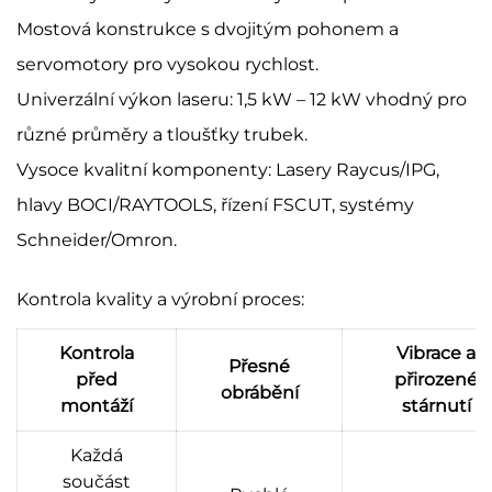
Mostová konstrukce s dvojitým pohonem a
servomotory pro vysokou rychlost.
Univerzální výkon laseru: 1,5 kW – 12 kW vhodný pro
různé průměry a tloušťky trubek.
Vysoce kvalitní komponenty: Lasery Raycus/IPG,
hlavy BOCI/RAYTOOLS, řízení FSCUT, systémy
Schneider/Omron.
Kontrola kvality a výrobní proces:
Kontrola
Vibrace a
Přesné
před
přirozené
obrábění
montáží
stárnutí
Každá
součást