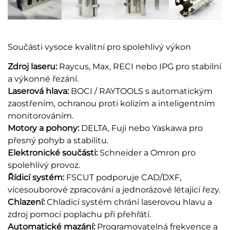
Součásti vysoce kvalitní pro spolehlivý výkon
Zdroj laseru:
Raycus, Max, RECI nebo IPG pro stabilní
a výkonné řezání.
Laserová hlava:
BOCI / RAYTOOLS s automatickým
zaostřením, ochranou proti kolizím a inteligentním
monitorováním.
Motory a pohony:
DELTA, Fuji nebo Yaskawa pro
přesný pohyb a stabilitu.
Elektronické součásti:
Schneider a Omron pro
spolehlivý provoz.
Řídicí systém:
FSCUT podporuje CAD/DXF,
vícesouborové zpracování a jednorázové létající řezy.
Chlazení:
Chladicí systém chrání laserovou hlavu a
zdroj pomocí poplachu při přehřátí.
Automatické mazání:
Programovatelná frekvence a