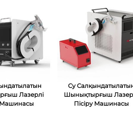
қындатылатын
Су Салқындатылаты
рғыш Лазерлі
Шынықтырғыш Лазер
у Машинасы
Пісіру Машинасы