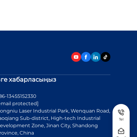
зге хабарласыңыз
86-13455152330
email protected]
ongniu Laser Industrial Park, Wenquan Road,
aoqiang Sub-district, High-tech Industrial
Tel
evelopment Zone, Jinan City, Shandong
rovince, China