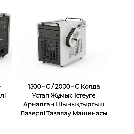
н
1500HC / 2000HC Қолда
лі
Ұстап Жұмыс Істеуге
Арналған Шынықтырғыш
Лазерлі Тазалау Машинасы