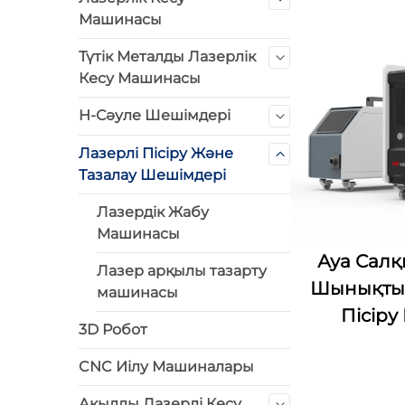
Машинасы
Түтік Металды Лазерлік
Кесу Машинасы
H-Сәуле Шешімдері
Лазерлі Пісіру Және
Тазалау Шешімдері
Лазердік Жабу
Машинасы
Ауа Сал
Лазер арқылы тазарту
Шынықты
машинасы
Пісір
3D Робот
CNC Иілу Машиналары
Ақылды Лазерлі Кесу