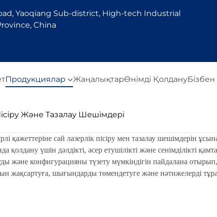
d, Yaoqiang Sub-district, High-tech Industrial
rovince, China
ет
Продукциялар
Жаңалықтар
Өнімді Қолдану
Бізбен
Пісіру Және Тазалау Шешімдері
рлі қажеттеріне сай лазерлік пісіру мен тазалау шешімдерін ұсы
а қолдану үшін дәлдікті, әсер етушілікті және сенімділікті қам
ды және конфигурацияны түзету мүмкіндігін пайдалана отырып, 
сын жақсартуға, шығындарды төмендетуге және нәтижелерді тұрақ