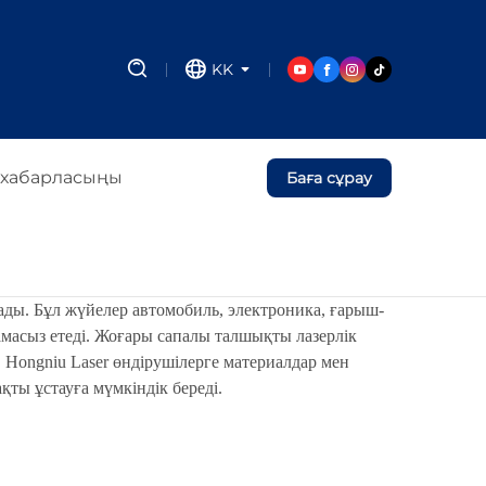
KK
 хабарласыңы
Баға сұрау
нады. Бұл жүйелер автомобиль, электроника, ғарыш-
тамасыз етеді. Жоғары сапалы талшықты лазерлік
Hongniu Laser өндірушілерге материалдар мен
ты ұстауға мүмкіндік береді.