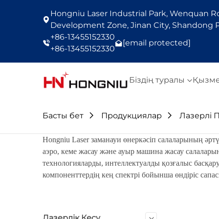
Hongniu Laser Industrial Park, Wenquan Roa
Development Zone, Jinan City, Shandong P
+86-13455152330
[email protected]
+86-13455152330
Біздің туралы
Қызм
Басты бет
Продукциялар
Лазерлі 
Hongniu Laser заманауи өнеркәсіп салаларының әртү
аэро, кеме жасау және ауыр машина жасау салаларынд
технологияларды, интеллектуалды қозғалыс басқару
компоненттердің кең спектрі бойынша өндіріс сапа
Лазерлік Кесу