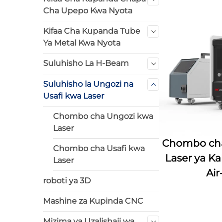
Cha Upepo Kwa Nyota
Kifaa Cha Kupanda Tube
Ya Metal Kwa Nyota
Suluhisho La H-Beam
Suluhisho la Ungozi na
Usafi kwa Laser
Chombo cha Ungozi kwa
Laser
Chombo ch
Chombo cha Usafi kwa
Laser ya K
Laser
Air
roboti ya 3D
Mashine za Kupinda CNC
Mizima ya Uzalishaji wa