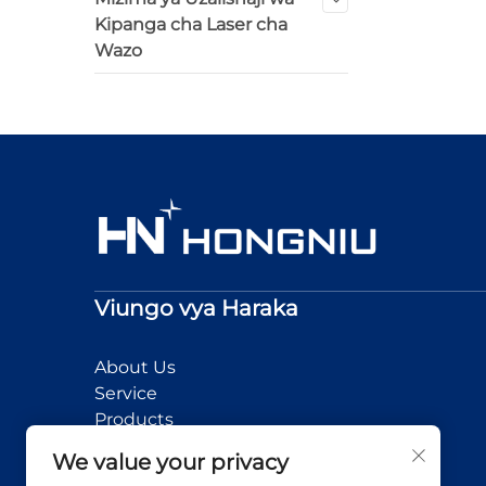
Kipanga cha Laser cha
Wazo
Viungo vya Haraka
About Us
Service
Products
News
We value your privacy
Application