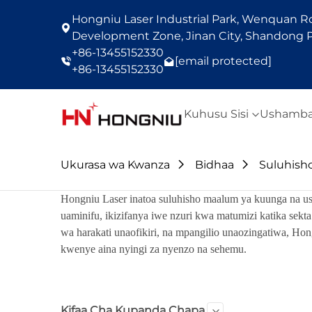
Hongniu Laser Industrial Park, Wenquan Roa
Development Zone, Jinan City, Shandong P
+86-13455152330
[email protected]
+86-13455152330
Kuhusu Sisi
Ushamba
Ukurasa wa Kwanza
Bidhaa
Suluhisho
Hongniu Laser inatoa suluhisho maalum ya kuunga na usaf
uaminifu, ikizifanya iwe nzuri kwa matumizi katika sekt
wa harakati unaofikiri, na mpangilio unaozingatiwa, Ho
kwenye aina nyingi za nyenzo na sehemu.
Kifaa Cha Kupanda Chapa