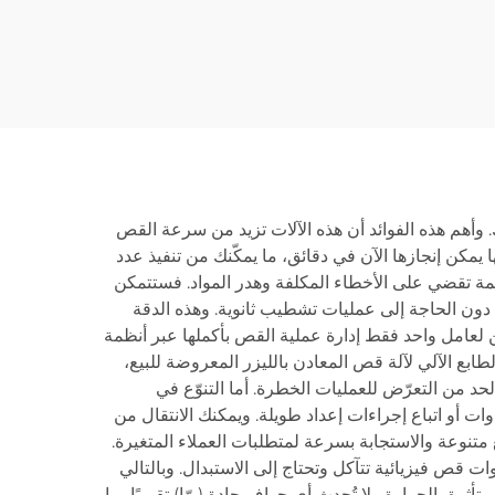
ة من
2000HC
 وأهم هذه الفوائد أن هذه الآلات تزيد من سرعة القص
 يمكن إنجازها الآن في دقائق، ما يمكّنك من تنفيذ عدد
نظمة تقضي على الأخطاء المكلفة وهدر المواد. فستتمكن
دون الحاجة إلى عمليات تشطيب ثانوية. وهذه الدقة
 لعامل واحد فقط إدارة عملية القص بأكملها عبر أنظمة
طابع الآلي لآلة قص المعادن بالليزر المعروضة للبيع،
د من التعرّض للعمليات الخطرة. أما التنوّع في
ات أو اتباع إجراءات إعداد طويلة. ويمكنك الانتقال من
 متنوعة والاستجابة بسرعة لمتطلبات العملاء المتغيرة.
ت قص فيزيائية تتآكل وتحتاج إلى الاستبدال. وبالتالي
ثرة بالحرارة ولا تُحدث أي حواف حادة (برّا) تقريبًا، ما