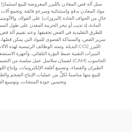
تمثل آلة قص المعادن بالليزر المعروضة للبيع استثمارًا
مواد المعادن بدقةٍ واستثنائية وسرعةٍ فائقة. وتجمع آلات 
خالٍ من الحواف الحادة (البروزات) على الفولاذ، والألومن
المادة، إذ تذيب أو تبخر الحزمة المعدن على طول المسار
للطرق التقليدية في القص تحقيقها. وعند تقييم آلة قص ا
سرير القص، والسماكة القصوى للمواد التي يمكن قصّها، وت
الليزر CO2 البديلة. وتمتد الوظائف الرئيسية 
الحاسوب (CAM) لضمان سلاسل عمل سلسة من ال
الطيران والفضاء، وتصنيع أغلفة الإلكترونيات، وإنتاج الل
للبيع منها مناسبةً لكلٍّ من عمليات الإنتاج الضخم وال
وتحسين جودة المنتجات، وتوسيع القد