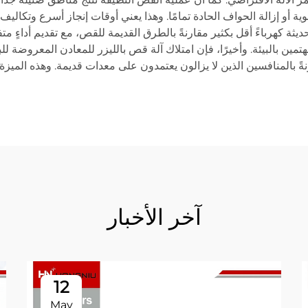
وية أو إزالة الحواف الحادة تمامًا. وهذا يعني أوقات إنجاز أسرع وتكالي
حديثة كهرباءً أقل بكثير مقارنةً بالطرق القديمة للقص، مع تقديم أداءٍ 
مين بالبيئة. وأخيرًا، فإن امتلاك آلة قص بالليزر للمعادن المعروضة للب
نةً بالمنافسين الذين لا يزالون يعتمدون على معدات قديمة. وهذه المي
آخر الأخبار
12
May