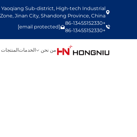
Yaoqiang Sub-district, High-tech Industrial
one, Jinan City, Shandong Province, China
+86-13455152330
[email protected]
+86-13455152330
من نحن
الخدمات
المنتجات