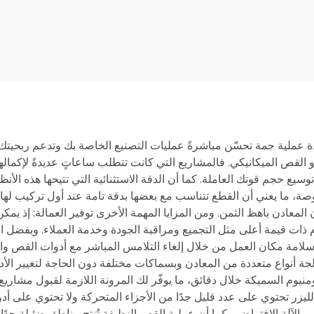
الخمسي
3015GU مع تغذي
البكرة
ة عملية جمة تحسّن مباشرةً عمليات التصنيع الخاصة بك وتدعم ربحيتك.
أو القص الميكانيكي. فالمشاريع التي كانت تتطلب ساعاتٍ عديدةً لإكمالها
سيع حجم قوتك العاملة. كما أن الدقة الاستثنائية التي تتيحها هذه الأ
، ما يعني أن القطع تتناسب مع بعضها بدقة تامة عند أول تركيب لها 
دن باهظ الثمن. ومن المزايا المهمة الأخرى توفير العمالة: إذ يمكن
ام ذات قيمة أعلى مثل التجميع ومراقبة الجودة وخدمة العملاء. وبفضل ال
لامة مكان العمل من خلال إلغاء التلامس المباشر مع أدوات القص والح
جة أنواع متعددة من المعادن وبسماكات مختلفة دون الحاجة لتغيير الأدو
منيوم السميكة خلال دقائق، ما يوفّر لك المرونة اللازمة لقبول مشاريع
ليزر تحتوي على عدد قليل جدًا من الأجزاء المتحركة ولا تحتوي على أدوا
الآلة الافتراضي. كما أن عملية القص النظيفة تُنتج مناطق ضئيلة جدًا متأ