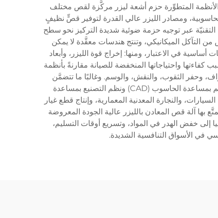
 الأنظمة المتطوِّرة حزم أشعة ليزر مركَّزة لقص مختلف
الحاسوبية، ومصادر الليزر عالي القدرة لتوفير قصٍّ نظيفٍ
ا التقنيّة عبر توجيه حزمة ضوئية شديدة التركيز نحو سطح
 من التآكل الميكانيكي، وتنتج هندسات معقَّدة لا يمكن
أساسية في الاعتبار، ومنها: إخراج قوة الليزر، وأبعاد
 كفاءتها واحتياجاتها المنخفضة للصيانة مقارنةً بأنظمة
حواف، وحفر الثقوب، والنقش، والوسم. وغالبًا ما تتضمَّن
الميزات التقنية ضبط البؤرة التلقائي، وأجهزة الاستشعار لمراقبة الأداء في الوقت الفعلي، والبرمجيات المدمجة لنظم التصميم بمساعدة الحاسوب (CAD) ونظم التصنيع بمساعدة
ت السيارات، والنجارة المعدنية المعمارية، وإنتاج قطع غيار
تَّع بها آلة قص المعادن بالليزر عالية الجودة المعروضة
وجيا إلى خفض الهدر في المواد، وتسريع أوقات التسليم،
سي في الأسواق التنافسية الشديدة.