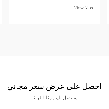
للتصنيع الدقيق ولعمليات تصنيع المعادن على
View More
نطاق واسع. وتوفِّر هذه الأنظمة المتقدمة دقةً
وكفاءةً ومرونةً غير مسبوقة...
احصل على عرض سعر مجاني
سيتصل بك ممثلنا قريبًا.