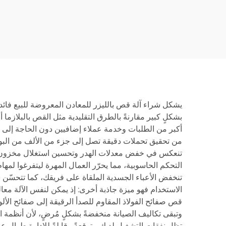
12035SN4 صناعية ثقيلة
يشكل شراء آلة قص بالليزر للمعادن المعروضة للبيع فائد
بشكلٍ كبير مقارنةً بالطرق التقليدية مثل القص بالبلازما 
أكبر من الطلبات وخدمة عملاء إضافيين دون الحاجة إلى تو
من تحقيق تحملات دقيقة تصل إلى جزء من الألف من البوصة
تنعكس في خفض معدلات الهدر وتحسين استغلال مخزون المعا
التحكم الحاسوبية، مما يحرّر العمال المهرة ليتفرغوا لمه
تنخفض الأعباء الجسدية الملقاة على فريقك، كما تتحسّن س
الاستخدام فهو ميزة جاذبة أخرى: إذ يمكن لنفس الآلة معال
قص صفائح الفولاذ المقاوم للصدأ الرقيقة إلى صفائح الألو
وتبقى تكاليف الصيانة منخفضةً بشكلٍ مُرضٍ، لأن أنظمة ال
تظل نفقات التشغيل لديك متوقعةً وقابلةً للإدارة طوال عمر 