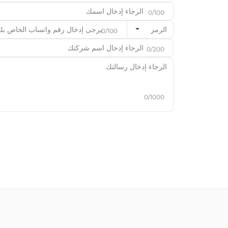
0/100
الرمز
0/100
0/200
0/1000