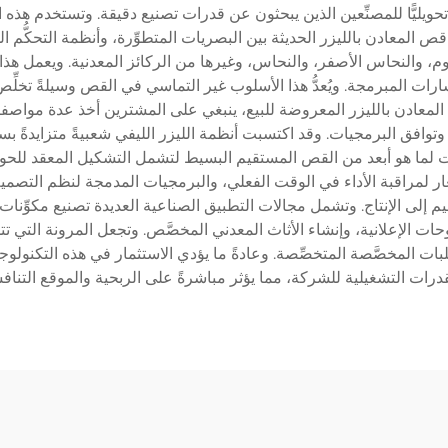
 تحويليًّا للمصنِّعين الذين يبحثون عن قدرات تصنيع دقيقة. وتستخدم هذه
قص المعادن بالليزر الحديثة بين البصريات المتطوِّرة، وأنظمة التحكُّم 
يوم، والنحاس الأصفر، والنحاس، وغيرها من الركائز المعدنية. ويعمل هذ
ات المبرمجة. ويُعدُّ هذا الأسلوب غير التماسي في القص وسيلةً تخلِّص
لمعادن بالليزر المعروضة للبيع، ينبغي على المشترين أخذ عدة مواصفات 
وافق البرمجيات. وقد اكتسبت أنظمة الليزر الليفي شعبيةً متزايدةً بسبب
لهذه الآلات لما هو أبعد من القص المستقيم البسيط لتشمل التشكيل المعقد لل
تصميم إلى الإنتاج. وتشمل مجالات التطبيق الصناعية العديدة تصنيع مكوِّنا
وحات الإعلانية، وإنشاء الأثاث المعدني المخصَّص. وتجعل المرونة التي تتم
طلبات المخصَّصة المتخصِّصة. وعادةً ما يؤدي الاستثمار في هذه التكنول
رات التشغيلية للشركة، مما يؤثر مباشرةً على الربحية والموقع التناف