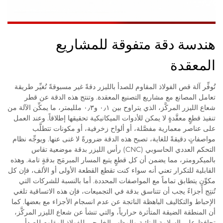
هندسة دقة متفوقة للمشاريع
المعقدة
تُوفِّر آلة قص الفولاذ المقاوم للصدأ بالليزر دقةً غير مسبوقةً تُغيِّر طريقة
تعامل المصانع مع مشاريع التصنيع المعقدة. وتنتج هذه الدقة عن قطر
شعاع الليزر المركَّز، الذي يتراوح بين ٠٫١ و٠٫٣ ملليمتر، ما يمكِّن الآلة من
تنفيذ قطعٍ معقَّدةٍ لا يمكن للأدوات الميكانيكية تحقيقها إطلاقاً. وعند العمل
على عناصر معمارية مفصَّلة، أو ألواح زخرفية، أو مكونات تتطلَّب
مواصفاتٍ دقيقةً للغاية، تصبح هذه الدقة ضرورةً لا غنى عنها. ويوجِّه نظام
التحكم العددي الحاسوبي (CNC) رأس الليزر بدقة موضعية تقاس
بالميكرومتر، مما يضمن أن كل قطعٍ يتبع المسار المبرمَج بدقةٍ تامة. وهذه
القابلية للتكرار تعني أنه سواء كنت تقطع القطعة الأولى أو الألف، فإن كل
مكوِّنٍ يتطابق تماماً مع المواصفات المحددة. أما بالنسبة للشركات التي
تُنتِج أجزاءً يجب أن تتناسق بدقة في التجميعات، فإن هذه الاتساقية تلغي
الإحباط والتكاليف الباهظة الناتجة عن عدم انسجام الأجزاء مع بعضها. كما
أن المنطقة الضيقة المتأثرة حرارياً، والتي تنشأ عن شعاع الليزر المركَّز،
تحافظ على السلامة البنائية والمظهر الخارجي للفولاذ المقاوم للصدأ