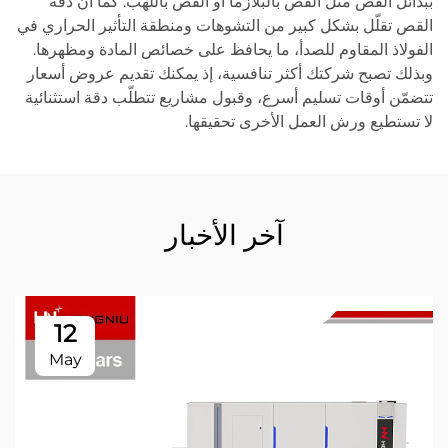
ببدائل القص مثل القص بالبلازما أو القص باللهب. كما أن دقة
القص تقلّل بشكل كبير من التشوهات ومنطقة التأثير الحراري في
الفولاذ المقاوم للصدأ، ما يحافظ على خصائص المادة ومظهرها.
وبذلك تصبح شركتك أكثر تنافسية، إذ يمكنك تقديم عروض أسعار
تتضمّن أوقات تسليم أسرع، وقبول مشاريع تتطلّب دقة استثنائية
لا تستطيع ورش العمل الأخرى تحقيقها.
آخر الأخبار
12
May