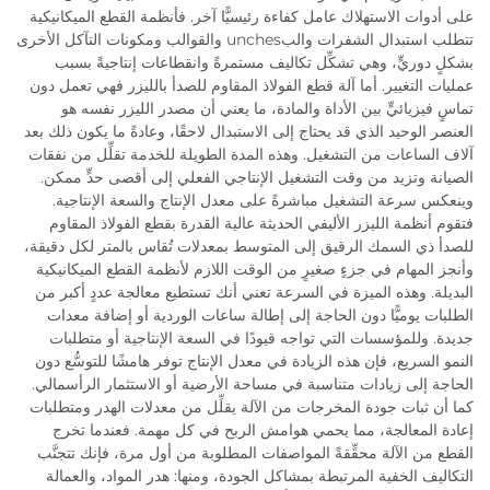
على أدوات الاستهلاك عامل كفاءة رئيسيًّا آخر. فأنظمة القطع الميكانيكية
تتطلب استبدال الشفرات والبunches والقوالب ومكونات التآكل الأخرى
بشكلٍ دوريٍّ، وهي تشكِّل تكاليف مستمرةً وانقطاعات إنتاجيةً بسبب
عمليات التغيير. أما آلة قطع الفولاذ المقاوم للصدأ بالليزر فهي تعمل دون
تماسٍ فيزيائيٍّ بين الأداة والمادة، ما يعني أن مصدر الليزر نفسه هو
العنصر الوحيد الذي قد يحتاج إلى الاستبدال لاحقًا، وعادةً ما يكون ذلك بعد
آلاف الساعات من التشغيل. وهذه المدة الطويلة للخدمة تقلِّل من نفقات
الصيانة وتزيد من وقت التشغيل الإنتاجي الفعلي إلى أقصى حدٍّ ممكن.
وينعكس سرعة التشغيل مباشرةً على معدل الإنتاج والسعة الإنتاجية.
فتقوم أنظمة الليزر الأليفي الحديثة عالية القدرة بقطع الفولاذ المقاوم
للصدأ ذي السمك الرقيق إلى المتوسط بمعدلات تُقاس بالمتر لكل دقيقة،
وأنجز المهام في جزءٍ صغيرٍ من الوقت اللازم لأنظمة القطع الميكانيكية
البديلة. وهذه الميزة في السرعة تعني أنك تستطيع معالجة عددٍ أكبر من
الطلبات يوميًّا دون الحاجة إلى إطالة ساعات الوردية أو إضافة معدات
جديدة. وللمؤسسات التي تواجه قيودًا في السعة الإنتاجية أو متطلبات
النمو السريع، فإن هذه الزيادة في معدل الإنتاج توفر هامشًا للتوسُّع دون
الحاجة إلى زيادات متناسبة في مساحة الأرضية أو الاستثمار الرأسمالي.
كما أن ثبات جودة المخرجات من الآلة يقلِّل من معدلات الهدر ومتطلبات
إعادة المعالجة، مما يحمي هوامش الربح في كل مهمة. فعندما تخرج
القطع من الآلة محقِّقةً المواصفات المطلوبة من أول مرة، فإنك تتجنَّب
التكاليف الخفية المرتبطة بمشاكل الجودة، ومنها: هدر المواد، والعمالة