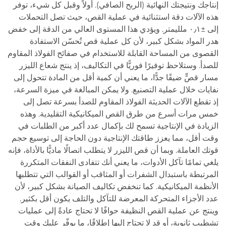
إنتاجك ونتيجتك النهائية (الربح الصافي). أولاً وقبل كل شيء، توفر
هذه الآلات دقة استثنائية في عملية القص، حيث تصل التحملات
إلى ±٠٫١ ملليمتر. ويؤدي هذا المستوى العالي من الدقة إلى خفض
هدر المواد بشكل كبير، لأن كل عملية قص تُحسّن الاستفادة
القصوى من المساحة القابلة للاستخدام في صفائح الفولاذ المقاوم
للصدأ. وستلاحظ توفيرًا فوريًّا في التكاليف، إذ ينتج شعاع الليزر
مسار قصٍّ ضيقًا جدًّا، ما يعني أن كمية أقل من المادة تتحول إلى
نفايات خلال عملية التصنيع. ولا يمكن المبالغة في ميزة السرعة،
إذ تقطع الآلات الحديثة الفولاذ المقاوم للصدأ بسرعة تصل إلى
خمس مرات أسرع من طرق القص الميكانيكية التقليدية. وهذه
الزيادة في الإنتاجية تسمح لك بإكمال عدد أكبر من الطلبات في
وقت أقل، مما يعزز طاقتك الإنتاجية دون الحاجة إلى توسيع حجم
قوتك العاملة. وبما أن قص الليزر لا يتطلب اتصالًا ماديًّا بالأداة، فإنه
يلغي تمامًا تآكل الأدوات، ما يعني أنك تتفادى النفقات المتكررة
المرتبطة باستبدال الشفرات أو المثاقب أو القوالب التي تتطلبها
الأنظمة الميكانيكية. كما تنخفض تكاليف الصيانة بشكل كبير، لأن
عدد الأجزاء المتحركة المعرضة للتآكل والتلف يكون أقل بكثير.
وينتج عن عملية القص النظيفة حوافًا لا تحتاج عادةً إلى عمليات
تشطيب ثانوية، أو قد لا تحتاج إليها إطلاقًا، ما يوفّر عليك وقت