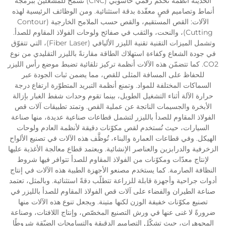
الحديثة أنظمة تحكّم رقمي حاسوبي (CNC) تسمح للمُشغّلين ببرمجة
أنماط وتصاميم قصٍ معقّدة بدقة استثنائية. ومن الوظائف الرئيسية لهذه
الآلات: القص المستقيم، والقص حسب الملامح الخارجية (Contour
Cutting)، والنحت، والثقب في صفائح ولوحات الفولاذ المقاوم للصدأ.
وتشمل الميزات التقنية تقنية الليزر الأليافي (Fiber Laser)، التي تتفوّق
في جودة الشعاع وكفاءة استهلاك الطاقة مقارنةً بالليزر التقليدي من نوع
CO2. كما تتضمّن هذه الآلات أنظمة تركيز تلقائية تضبط موضع رأس الليزر
للحفاظ على المسافة المثلى للقص، مما يضمن ثبات الجودة عبر
السماكات المختلفة للمواد. وتمنع أنظمة التبريد المتطوّرة ارتفاع درجة
حرارة الآلة أثناء التشغيل الطويل، بينما تقوم وحدات شفط الغبار بإزالة
الأبخرة والجسيمات الناتجة عن عملية القص. وتمتد تطبيقات آلات قص
الفولاذ المقاوم للصدأ بالليزر لتشمل قطاعات صناعية عديدة، منها صناعة
السيارات، حيث تُستخدم لقص مكوّنات دقيقة لأنظمة العادم ولوحات
الهيكل. وفي قطاعات العمارة والبناء، تُوظَّف هذه الآلات في تصنيع الألواح
الزخرفية والدرابزين والعناصر الإنشائية. ويعتمد قطاع معالجة الأغذية عليها
لإنتاج معدّات ومكوّنات من الفولاذ المقاوم للصدأ تتوافر فيها شروط
النظافة الصارمة. كما يستخدم مصنعو الأجهزة الطبية هذه الآلات في إنتاج
أدوات جراحية وأجهزة قابلة للزراعة تتطلّب دقةً استثنائية. وبالمثل، تعتمد
صناعة الطيران والفضاء على آلات قص الفولاذ المقاوم للصدأ بالليزر في
تصنيع مكوّنات خفيفة الوزن لكنها متينة. ويجعل تنوع هذه الآلات منها
ضرورةً لا غنى عنها في ورش التصنيع المخصّص، وإنتاج اللافتات، وصناعة
المجوهرات، حيث تشكّل التصاميم الدقيقة والتسامحات الضيّقة شروطًا