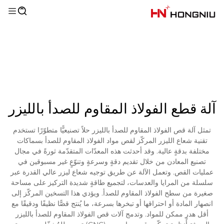
آلة قطع الفولاذ المقاوم للصدأ بالليزر
تمثل آلة قص الفولاذ المقاوم للصدأ بالليزر حلاً تصنيعيًّا متطوّرًا تستخدم
تقنية شعاع الليزر المركّز لقص مواد الفولاذ المقاوم للصدأ بسماكات
مختلفة بدقةٍ عالية. وقد أحدثت هذه المعدّات المتقدّمة ثورةً في مجال
تصنيع المعادن من خلال تقديم دقةٍ وسرعةٍ وتنوّعٍ غير مسبوقين في
عمليات القص. وتعمل الآلة عن طريق توجيه شعاع ليزر عالي القدرة عبر
سلسلة من المرايا والعدسات، لتجميع طاقةٍ شديدة التركيز على مساحة
صغيرة من سطح الفولاذ المقاوم للصدأ. ويؤدي هذا التسخين المركّز إلى
انصهار المادة أو احتراقها أو تبخرها بسرعة، ما يُنتج قصًّا نظيفًا ودقيقًا مع
أقل هدرٍ ممكن للمواد. وتدمج آلات قص الفولاذ المقاوم للصدأ بالليزر