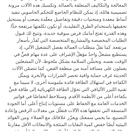
المعالجة والتكاليف المتعلقة بالعمالة. وتكسبك هذه الآلات مرونة
تصميمية هائلة، إذ يمكن للنظام الخاضع للتحكم الحاسوبي تنفيذ
أنماط معقدة ومنحنيات دقيقة وتفاصيل معقّدة يصعب أو يستحيل
تحقيقها باستخدام الطرق التقليدية، أو تكون تكلفتها مرتفعة جدًّا.
وهذه القدرة تفتح أمامك فرص سوقية جديدة، وتتيح لك قبول
الطلبات المخصصة والمشاريع المتخصصة التي تُقدَّر بأسعار
مرتفعة. كما تقلّ متطلبات العمالة بفضل التشغيل الآلي، إذ
يستطيع مشغلٌ واحدٌ مؤهلٌ الإشراف على عدة مهام قصٍّ في
الوقت نفسه. وتحسُّن السلامة بشكل ملحوظ، لأن المشغلين
يعملون على مسافة آمنة من منطقة القص، كما تتضمّن الآلات
الحديثة غرف حماية واقية تحصر الشرارات والأبخرة. ويمثّل
الكفاءة في استهلاك الطاقة فائدة ملموسة أخرى، لا سيما مع
تقنية الليزر الأليافي التي تحوّل الطاقة الكهربائية إلى طاقة قصٍّ
بكفاءة أعلى من الأنظمة الأقدم. وستلاحظ انخفاضًا في فواتير
الخدمات العامة مع الحفاظ على مستويات إنتاج أعلى. أما الجودة
المتسقة التي تحققها هذه الآلات فتقلّل من معدلات الرفض وإعادة
التصنيع، ما يحمي سمعتك ويعزّز علاقاتك مع العملاء. ومن الفوائد
البيئية أيضًا خفض كمية النفايات المنتَجة والانبعاثات الأقل مقارنةً