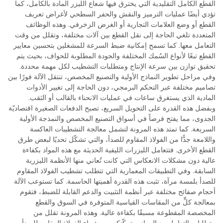
القطع الكامل التقليدية التي يخترق فيها شعاع الليزر المادة بالكامل، كما
تؤدي أيضًا عمليات الترميز والنقش والحفر السطحي لأغراض تعريف
القطع أو وضع العلامات التجارية أو الغرض الزخرفي. وهذه الوظائف
المتعددة تلغي الحاجة إلى نقل القطع بين آلات مختلفة، وتقلل من وقت
التعامل معها. كما تسمح إمكانية ضبط السرعة للمشغلين بتحسين معايير
القطع تبعًا لأنواع السُمك المختلفة والجودة المطلوبة للحواف، بحيث يتم
تحقيق توازن بين سرعة الإنتاج ومتطلبات التشطيب لكل مهمة محددة.
وفي مراحل تطوير النماذج الأولية والتصنيع المخصص، تنتقل الآلة فورًا بين
تصاميم مختلفة عبر التحكم البرمجي، دون الحاجة إلى تغيير الأدوات
المادية الذي يستغرق ساعات في عمليات الانحناء بالقالب أو الثقب.
وبفضل هذه القدرة على التحويل السريع، تصبح الدفعات الصغيرة اقتصاديّة
الجدوى، مما يفتح فرصاً في أسواق التصنيع المخصص والنمذجة الأولية
السريعة. كما تمتد هذه المرونة لتشمل معالجة التشطيبات العاكسة
واللامعة جدًّا من الفولاذ المقاوم للصدأ، والتي تشكّل تحديًا لبعض طرق
القطع الأخرى. فتتعامل الليزرات الليفية الحديثة مع هذه المواد بكفاءة
عالية دون مشكلات الانعكاس التي كانت تُعاني منها الأنظمة الليزرية
السابقة. وفي التطبيقات المعمارية التي تتطلب تشطيب الفولاذ المقاوم
للصدأ بلمسة مرآة، تثبت هذه القدرة أهميتها الحاسمة. كما تستوعب الآلة
أحجام صفائح مختلفة عبر أنظمة التثبيت والدعم القابلة للضبط، فتقوم
بمعالجة كلٍّ من المقاسات القياسية المتوفرة في السوق والقطع
المخصصة المقطوعة مسبقًا بكفاءة عالية. وهذه المرونة تقلل من