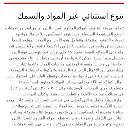
تنوع استثنائي عبر المواد والسمك
تتجاوز مرونة آلة قطع الفولاذ المقاوم للصدأ بالليزر ما هو أبعد من عمليات
القطع المستقيمة البسيطة، حيث توفر للمصنّعين حلاً شاملاً لمواجهة
تحديات التصنيع المتنوعة. وتتعامل هذه الآلات مع الفولاذ المقاوم للصدأ
ضمن نطاق واسع من السُمك، عادةً من الأغشية فائقة الرقّة بسُمك ٠٫٥
ملم حتى الصفائح القوية بسُمك ٢٥ ملم، وذلك تبعًا لتوصيف قوة الليزر.
وبفضل هذه القدرة، يمكن لآلة واحدة أن تلبي متطلبات إنتاج متعددة دون
الحاجة إلى معدات منفصلة لمختلف مقاسات المواد. وعندما تتباين
مشاريعكم بين الأعمال الزخرفية الرقيقة والمكونات الإنشائية السميكة،
فإن هذه المرونة تلغي ازدواجية المعدات وتعظم العائد على استثمار رأس
المال. كما تُعالج الآلة مختلف درجات الفولاذ المقاوم للصدأ بكفاءة
متساوية، ومنها الدرجات الأوستنيتيّة مثل ٣٠٤ و٣١٦ التي تُستخدم عادةً
في مجالات معالجة الأغذية والتطبيقات الطبية، وكذلك الدرجات
المارتنسيتيّة والفلزية التي تُوظَّف في قطاعي السيارات والصناعات. وهذه
القدرة التكيُّفية تكتسب أهمية بالغة لمحلات التصنيع التي تخدم قطاعات
صناعية متعددة أو للمصنّعين الذين ينتجون خطوط إنتاج متنوعة. وبجانب
التباين في السُمك والدرجة، فإن آلة قطع الفولاذ المقاوم للصدأ بالليزر
تقوم بأنواع متعددة من العمليات ضمن إعداد واحد. فهي تنفِّذ عمليات