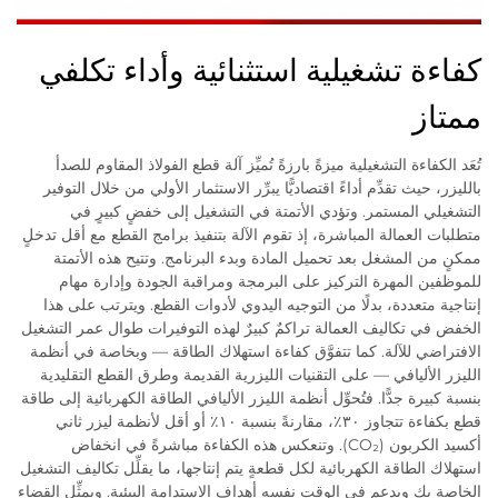
كفاءة تشغيلية استثنائية وأداء تكلفي
ممتاز
تُعَد الكفاءة التشغيلية ميزةً بارزةً تُميِّز آلة قطع الفولاذ المقاوم للصدأ
بالليزر، حيث تقدِّم أداءً اقتصاديًّا يبرِّر الاستثمار الأولي من خلال التوفير
التشغيلي المستمر. وتؤدي الأتمتة في التشغيل إلى خفضٍ كبيرٍ في
متطلبات العمالة المباشرة، إذ تقوم الآلة بتنفيذ برامج القطع مع أقل تدخلٍ
ممكنٍ من المشغل بعد تحميل المادة وبدء البرنامج. وتتيح هذه الأتمتة
للموظفين المهرة التركيز على البرمجة ومراقبة الجودة وإدارة مهام
إنتاجية متعددة، بدلًا من التوجيه اليدوي لأدوات القطع. ويترتب على هذا
الخفض في تكاليف العمالة تراكمٌ كبيرٌ لهذه التوفيرات طوال عمر التشغيل
الافتراضي للآلة. كما تتفوَّق كفاءة استهلاك الطاقة — وبخاصة في أنظمة
الليزر الأليافي — على التقنيات الليزرية القديمة وطرق القطع التقليدية
بنسبة كبيرة جدًّا. فتُحوِّل أنظمة الليزر الأليافي الطاقة الكهربائية إلى طاقة
قطع بكفاءة تتجاوز ٣٠٪، مقارنةً بنسبة ١٠٪ أو أقل لأنظمة ليزر ثاني
أكسيد الكربون (CO₂). وتنعكس هذه الكفاءة مباشرةً في انخفاض
استهلاك الطاقة الكهربائية لكل قطعةٍ يتم إنتاجها، ما يقلِّل تكاليف التشغيل
الخاصة بك ويدعم في الوقت نفسه أهداف الاستدامة البيئية. ويمثِّل القضاء