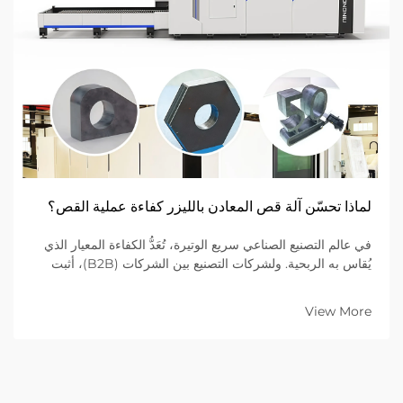
لماذا تحسّن آلة قص المعادن بالليزر كفاءة عملية القص؟
في عالم التصنيع الصناعي سريع الوتيرة، تُعَدُّ الكفاءة المعيار الذي
يُقاس به الربحية. ولشركات التصنيع بين الشركات (B2B)، أثبت
الانتقال من طرق القطع الميكانيكية التقليدية إلى أجهزة قطع الليزر
المتقدمة أنه الخيار الأفضل...
View More