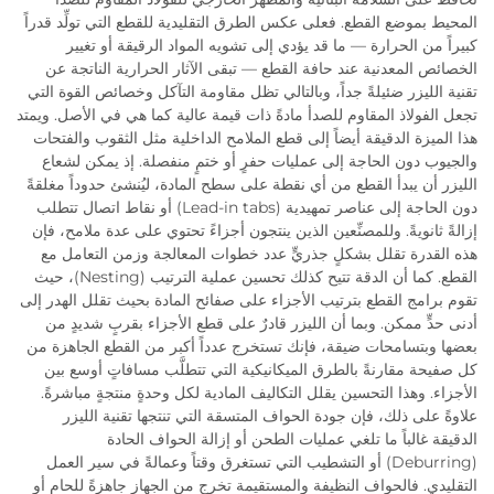
المحيط بموضع القطع. فعلى عكس الطرق التقليدية للقطع التي تولِّد قدراً
كبيراً من الحرارة — ما قد يؤدي إلى تشويه المواد الرقيقة أو تغيير
الخصائص المعدنية عند حافة القطع — تبقى الآثار الحرارية الناتجة عن
تقنية الليزر ضئيلةً جداً، وبالتالي تظل مقاومة التآكل وخصائص القوة التي
تجعل الفولاذ المقاوم للصدأ مادةً ذات قيمة عالية كما هي في الأصل. ويمتد
هذا الميزة الدقيقة أيضاً إلى قطع الملامح الداخلية مثل الثقوب والفتحات
والجيوب دون الحاجة إلى عمليات حفرٍ أو ختمٍ منفصلة. إذ يمكن لشعاع
الليزر أن يبدأ القطع من أي نقطة على سطح المادة، ليُنشئ حدوداً مغلقةً
دون الحاجة إلى عناصر تمهيدية (Lead-in tabs) أو نقاط اتصال تتطلب
إزالةً ثانويةً. وللمصنِّعين الذين ينتجون أجزاءً تحتوي على عدة ملامح، فإن
هذه القدرة تقلل بشكلٍ جذريٍّ عدد خطوات المعالجة وزمن التعامل مع
القطع. كما أن الدقة تتيح كذلك تحسين عملية الترتيب (Nesting)، حيث
تقوم برامج القطع بترتيب الأجزاء على صفائح المادة بحيث تقلل الهدر إلى
أدنى حدٍّ ممكن. وبما أن الليزر قادرٌ على قطع الأجزاء بقربٍ شديدٍ من
بعضها وبتسامحات ضيقة، فإنك تستخرج عدداً أكبر من القطع الجاهزة من
كل صفيحة مقارنةً بالطرق الميكانيكية التي تتطلَّب مسافاتٍ أوسع بين
الأجزاء. وهذا التحسين يقلل التكاليف المادية لكل وحدةٍ منتجةٍ مباشرةً.
علاوةً على ذلك، فإن جودة الحواف المتسقة التي تنتجها تقنية الليزر
الدقيقة غالباً ما تلغي عمليات الطحن أو إزالة الحواف الحادة
(Deburring) أو التشطيب التي تستغرق وقتاً وعمالةً في سير العمل
التقليدي. فالحواف النظيفة والمستقيمة تخرج من الجهاز جاهزةً للحام أو